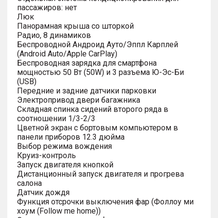
пассажиров: нет
Люк
Панорамная крыша со шторкой
Радио, 8 динамиков
Беспроводной Андроид Ауто/Эппл Карплей
(Android Auto/Apple CarPlay)
Беспроводная зарядка для смартфона
мощностью 50 Вт (50W) и 3 разъема Ю-Эс-Би
(USB)
Передние и задние датчики парковки
Электропривод двери багажника
Складная спинка сидений второго ряда в
соотношении 1/3-2/3
Цветной экран с бортовым компьютером в
панели приборов 12.3 дюйма
Выбор режима вождения
Круиз-контроль
Запуск двигателя кнопкой
Дистанционный запуск двигателя и прогрева
салона
Датчик дождя
Функция отсрочки выключения фар (Фоллоу ми
хоум (Follow me home))