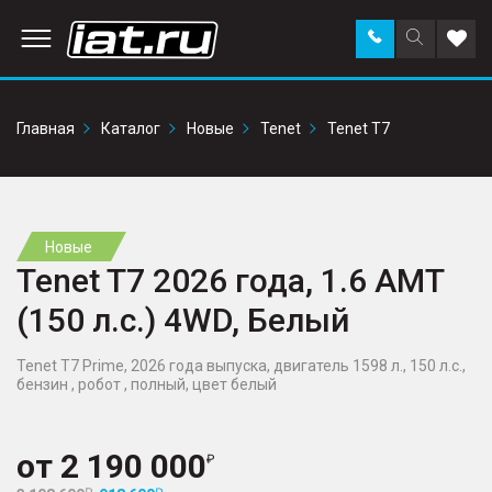
Заказать
Поиск
Доба
звонок
по
в
сайту
избр
Главная
Каталог
Новые
Tenet
Tenet T7
Новые
Tenet T7 2026 года, 1.6 AMT
(150 л.с.) 4WD, Белый
Tenet T7 Prime, 2026 года выпуска, двигатель 1598 л., 150 л.с.,
бензин , робот , полный, цвет белый
от
2 190 000