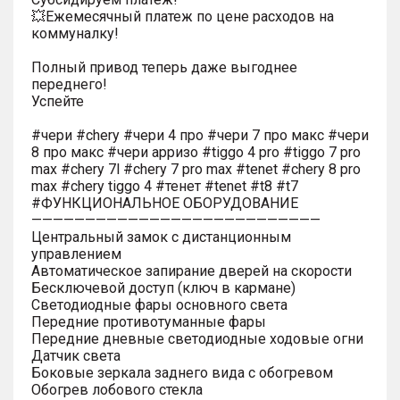
💥Ежемесячный платеж по цене расходов на
коммуналку!
Полный привод теперь даже выгоднее
переднего!
Успейте
#чери #chery #чери 4 про #чери 7 про макс #чери
8 про макс #чери арризо #tiggo 4 pro #tiggo 7 pro
max #chery 7l #chery 7 pro max #tenet #chery 8 pro
max #chery tiggo 4 #тенет #tenet #t8 #t7
#ФУНКЦИОНАЛЬНОЕ ОБОРУДОВАНИЕ
———————————————————————————
Центральный замок с дистанционным
управлением
Автоматическое запирание дверей на скорости
Бесключевой доступ (ключ в кармане)
Светодиодные фары основного света
Передние противотуманные фары
Передние дневные светодиодные ходовые огни
Датчик света
Боковые зеркала заднего вида с обогревом
Обогрев лобового стекла