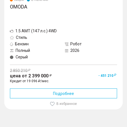
OMODA
1.5 AMT (147 л.с.) 4WD
Стиль
Бензин
Робот
Полный
2026
Серый
2 850 210
цена от 2 399 000
- 451 210
Кредит от 19 096 ₽/мес.
Подробнее
В избранное
1
/
10