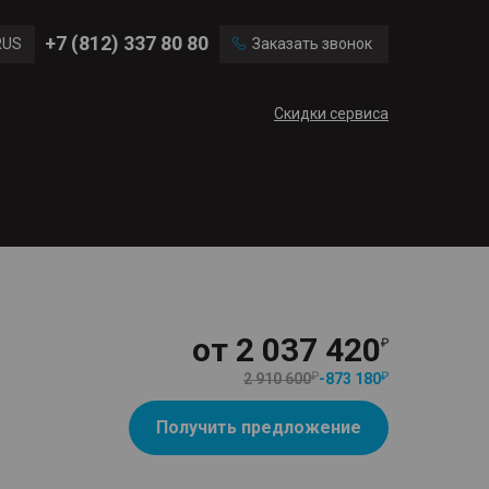
Ford
Land Rover
+7 (812) 337 80 80
RUS
Заказать звонок
Volvo
Cadillac
ENG
Скидки сервиса
CN
от
2 037 420
2 910 600
-
873 180
Получить предложение