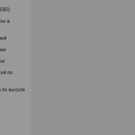
EBD)
ры в
ией
них
ое
ой по
 по высоте