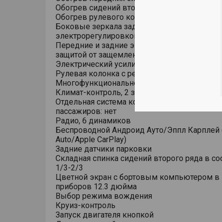
Обогрев сидений второго ряда
Обогрев рулевого колеса
Боковые зеркала заднего вида с
электрорегулировкой и повторителями пов
Передние и задние электростеклоподъемни
защитой от защемления
Электрический усилитель рулевого управле
Рулевая колонка с регулировкой в 4 напра
Многофункциональное рулевое колесо
Климат-контроль, 2 зоны
Отдельная система кондиционирования для
пассажиров: нет
Радио, 6 динамиков
Беспроводной Андроид Ауто/Эппл Карплей (
Auto/Apple CarPlay)
Задние датчики парковки
Складная спинка сидений второго ряда в с
1/3-2/3
Цветной экран с бортовым компьютером в
приборов 12.3 дюйма
Выбор режима вождения
Круиз-контроль
Запуск двигателя кнопкой