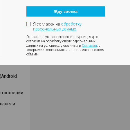
Кнопка
закрытия
Жду звонка
модального
окна
оротов
Я согласен на
обработку
ки с
персональных данных
ния
Отправляя указанные выше сведения, я даю
согласие на обработку своих персональных
влениях
данных на условиях, указанных в
Согласии
, с
которыми я ознакомился и принимаю в полном
объеме.
Android
оотношении
 панели