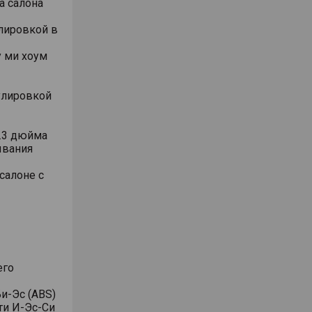
а салона
лировкой в
 ми хоум
улировкой
.3 дюйма
ывания
салоне с
его
и-Эс (ABS)
ти И-Эс-Си