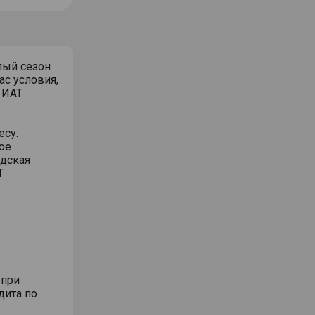
лый сезон
ас условия,
 ИАТ
есу:
ое
адская
Т
 при
дита по