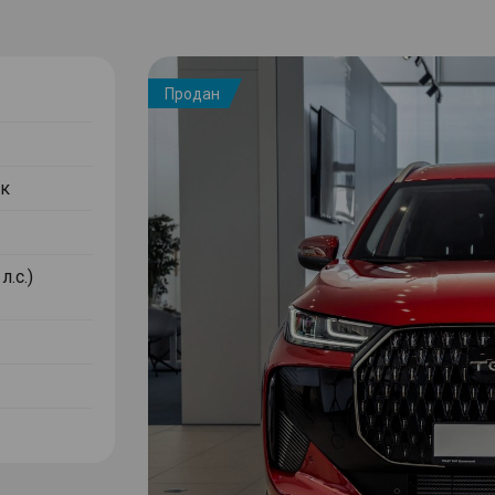
Продан
к
л.с.)