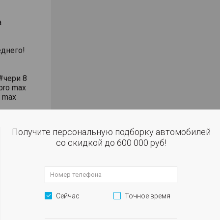
а
днего!
#чери 8
pro max
o max
Получите персональную подборку автомобилей
влением
со скидкой до 600 000 руб!
сти
 огни
м
Сейчас
Точное время