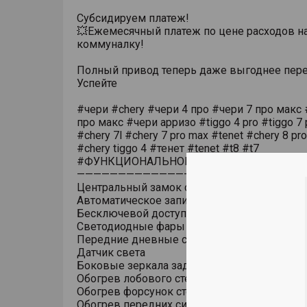
Субсидируем платеж!
💥Ежемесячный платеж по цене расходов н
коммуналку!
Полный привод теперь даже выгоднее пере
Успейте
#чери #chery #чери 4 про #чери 7 про макс 
про макс #чери арризо #tiggo 4 pro #tiggo 7 
#chery 7l #chery 7 pro max #tenet #chery 8 pr
#chery tiggo 4 #тенет #tenet #t8 #t7
#ФУНКЦИОНАЛЬНОЕ ОБОРУДОВАНИЕ
———————————————————————————
Центральный замок с дистанционным упра
Автоматическое запирание дверей на скоро
Бесключевой доступ (ключ в кармане)
Светодиодные фары основного света
Передние дневные светодиодные ходовые
Датчик света
Боковые зеркала заднего вида с обогрево
Обогрев лобового стекла
Обогрев форсунок стеклоомывателя
Обогрев передних сидений