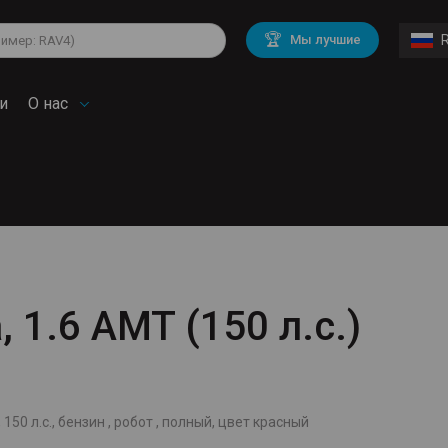
lkswagen
Mitsubishi
BMW
🏆
Мы лучшие
di
Chevrolet
Mercedes Benz
troen
Mini
и
О нас
, 1.6 AMT (150 л.с.)
 150 л.с., бензин , робот , полный, цвет красный