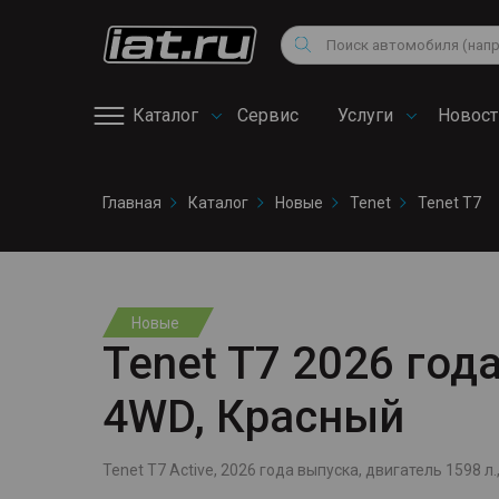
Мотоциклы
Vo
Снегоходы
Поиск
Au
Квадроциклы
Ci
Каталог
Сервис
Услуги
Новост
Онлайн запись на
Главная
Каталог
Новые
Tenet
Tenet T7
сервис
Новые
Tenet T7 2026 года
4WD, Красный
Tenet T7 Active, 2026 года выпуска, двигатель 1598 л.,