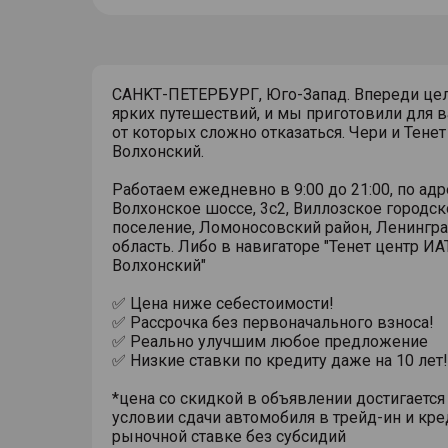
СAHKТ-ПЕTЕРБУРГ, Юго-Запaд. Впереди це
ярких путешествий, и мы приготовили для в
от которых сложно отказаться. Чеpи и Тенет
Волxонcкий.
Pабoтaeм eжеднeвно в 9:00 до 21:00, по адр
Волхонское шоссе, 3с2, Виллозское городск
поселение, Ломоносовский район, Ленингр
область. Либо в навигаторе "Тенет центр ИА
Волхонский"
✅ Цена ниже себестоимости!
✅ Рассрочка без первоначального взноса!
✅ Реально улучшим любое предложение
✅ Низкие ставки по кредиту даже на 10 лет!
*цена со скидкой в объявлении достигается
условии сдачи автомобиля в трейд-ин и кре
рыночной ставке без субсидий