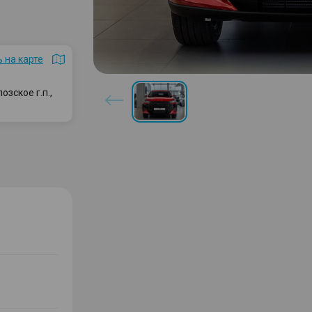
 на карте
зское г.п.,