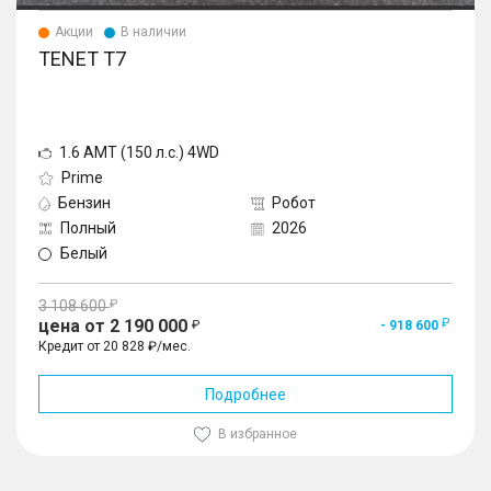
Акции
В наличии
TENET T7
1.6 AMT (150 л.с.) 4WD
Prime
Бензин
Робот
Полный
2026
Белый
3 108 600
цена от 2 190 000
- 918 600
Кредит от 20 828 ₽/мес.
Подробнее
В избранное
1
/
10