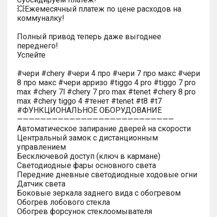
💥Ежемесячный платеж по цене расходов на
коммуналку!
Полный привод теперь даже выгоднее
переднего!
Успейте
#чери #chery #чери 4 про #чери 7 про макс #чери
8 про макс #чери арризо #tiggo 4 pro #tiggo 7 pro
max #chery 7l #chery 7 pro max #tenet #chery 8 pro
max #chery tiggo 4 #тенет #tenet #t8 #t7
#ФУНКЦИОНАЛЬНОЕ ОБОРУДОВАНИЕ
———————————————————————————
Автоматическое запирание дверей на скорости
Центральный замок с дистанционным
управлением
Бесключевой доступ (ключ в кармане)
Светодиодные фары основного света
Передние дневные светодиодные ходовые огни
Датчик света
Боковые зеркала заднего вида с обогревом
Обогрев лобового стекла
Обогрев форсунок стеклоомывателя