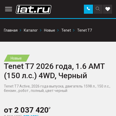
Заказать
Поиск
Доба
звонок
по
в
сайту
избр
Главная
Каталог
Новые
Tenet
Tenet T7
Новые
Tenet T7 2026 года, 1.6 AMT
(150 л.с.) 4WD, Черный
Tenet T7 Active, 2026 года выпуска, двигатель 1598 л., 150 л.с.,
бензин , робот , полный, цвет черный
от
2 037 420