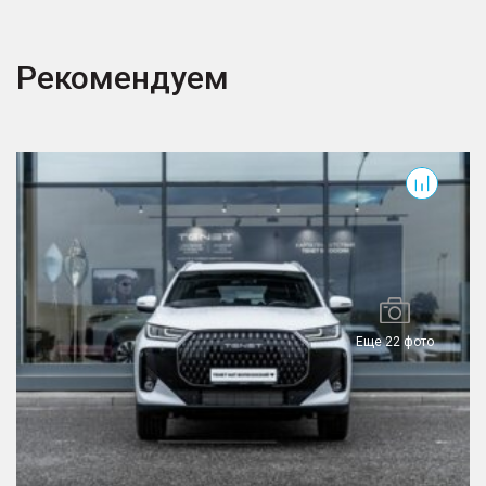
Рекомендуем
T7
T
Еще 22 фото