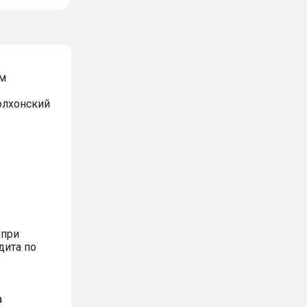
м
Волхонский
 при
дита по
а