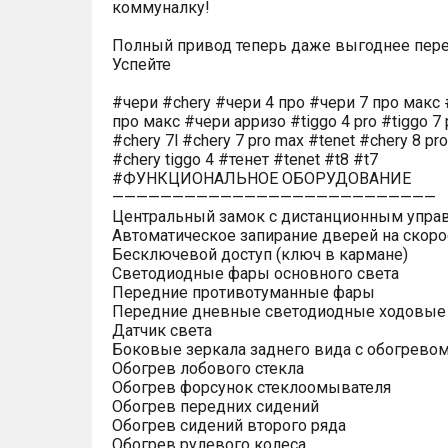
коммуналку!
Полный привод теперь даже выгоднее пере
Успейте
#чери #chery #чери 4 про #чери 7 про макс 
про макс #чери арризо #tiggo 4 pro #tiggo 7 
#chery 7l #chery 7 pro max #tenet #chery 8 pr
#chery tiggo 4 #тенет #tenet #t8 #t7
#ФУНКЦИОНАЛЬНОЕ ОБОРУДОВАНИЕ
———————————————————————————
Центральный замок с дистанционным упра
Автоматическое запирание дверей на скоро
Бесключевой доступ (ключ в кармане)
Светодиодные фары основного света
Передние противотуманные фары
Передние дневные светодиодные ходовые
Датчик света
Боковые зеркала заднего вида с обогрево
Обогрев лобового стекла
Обогрев форсунок стеклоомывателя
Обогрев передних сидений
Обогрев сидений второго ряда
Обогрев рулевого колеса