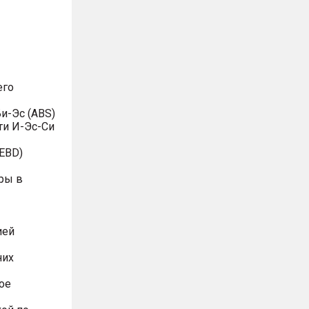
его
и-Эс (ABS)
ти И-Эс-Си
EBD)
ры в
ией
них
ое