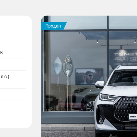
Продан
к
л.с.)