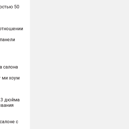
остью 50
оотношении
 панели
а салона
 ми хоум
.3 дюйма
ывания
салоне с