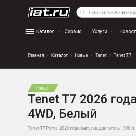
Мотоциклы
Vo
Снегоходы
Поиск
Au
Квадроциклы
Ci
Каталог
Сервис
Услуги
Новост
Онлайн запись на
Главная
Каталог
Новые
Tenet
Tenet T7
сервис
Новые
Tenet T7 2026 года
4WD, Белый
Tenet T7 Prime, 2026 года выпуска, двигатель 1598 л., 