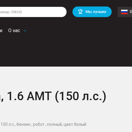
lkswagen
Mitsubishi
BMW
🏆
Мы лучшие
di
Mercedes Benz
Volvo
troen
Mini
и
О нас
, 1.6 AMT (150 л.с.)
150 л.с., бензин , робот , полный, цвет белый