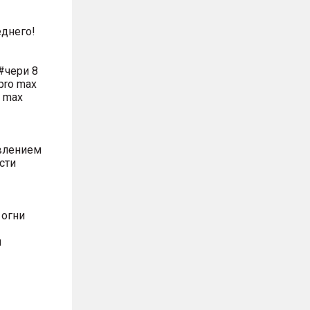
днего!
#чери 8
pro max
o max
влением
сти
 огни
м