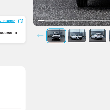
 на карте
зское г.п.,