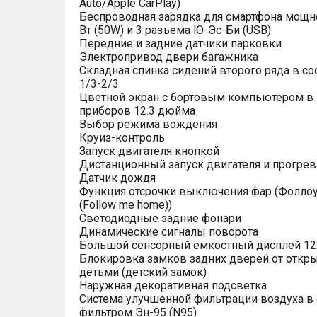
Auto/Apple CarPlay)
Беспроводная зарядка для смартфона мощн
Вт (50W) и 3 разъема Ю-Эс-Би (USB)
Передние и задние датчики парковки
Электропривод двери багажника
Складная спинка сидений второго ряда в с
1/3-2/3
Цветной экран с бортовым компьютером в
приборов 12.3 дюйма
Выбор режима вождения
Круиз-контроль
Запуск двигателя кнопкой
Дистанционный запуск двигателя и прогрев
Датчик дождя
Функция отсрочки выключения фар (Фоллоу
(Follow me home))
Светодиодные задние фонари
Динамические сигналы поворота
Большой сенсорный емкостный дисплей 12
Блокировка замков задних дверей от откр
детьми (детский замок)
Наружная декоративная подсветка
Система улучшенной фильтрации воздуха в 
фильтром Эн-95 (N95)