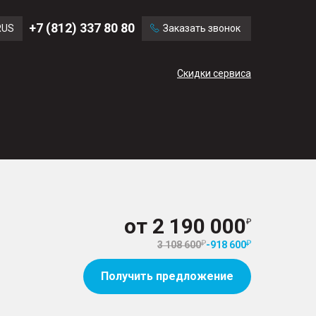
Ford
Land Rover
+7 (812) 337 80 80
RUS
Заказать звонок
Chevrolet
Cadillac
ENG
Скидки сервиса
CN
от
2 190 000
3 108 600
-
918 600
Получить предложение