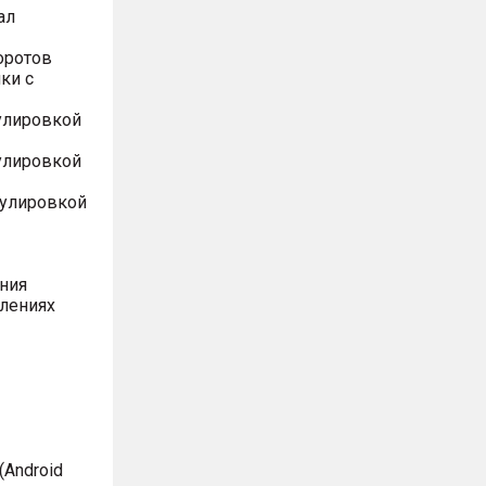
ал
оротов
ки с
улировкой
улировкой
гулировкой
ния
влениях
Android