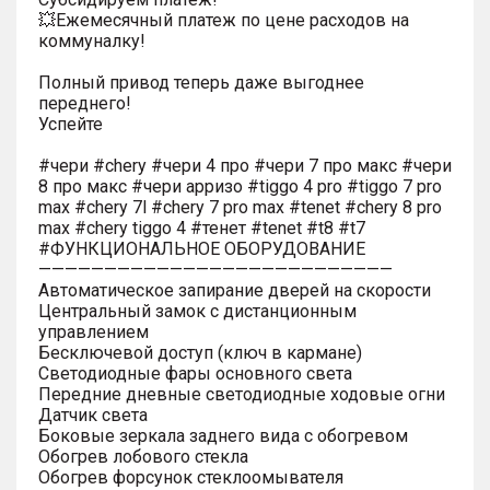
💥Ежемесячный платеж по цене расходов на
коммуналку!
Полный привод теперь даже выгоднее
переднего!
Успейте
#чери #chery #чери 4 про #чери 7 про макс #чери
8 про макс #чери арризо #tiggo 4 pro #tiggo 7 pro
max #chery 7l #chery 7 pro max #tenet #chery 8 pro
max #chery tiggo 4 #тенет #tenet #t8 #t7
#ФУНКЦИОНАЛЬНОЕ ОБОРУДОВАНИЕ
———————————————————————————
Автоматическое запирание дверей на скорости
Центральный замок с дистанционным
управлением
Бесключевой доступ (ключ в кармане)
Светодиодные фары основного света
Передние дневные светодиодные ходовые огни
Датчик света
Боковые зеркала заднего вида с обогревом
Обогрев лобового стекла
Обогрев форсунок стеклоомывателя