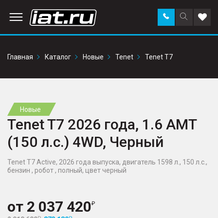
Заказать
Поиск
Доба
звонок
по
в
сайту
избр
Главная
Каталог
Новые
Tenet
Tenet T7
Новые
Tenet T7 2026 года, 1.6 AMT
(150 л.с.) 4WD, Черный
Tenet T7 Active, 2026 года выпуска, двигатель 1598 л., 150 л.с.,
бензин , робот , полный, цвет черный
от
2 037 420