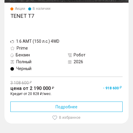
Акции
В наличии
TENET T7
1.6 AMT (150 л.с.) 4WD
Prime
Бензин
Робот
Полный
2026
Черный
3 108 600
цена от 2 190 000
- 918 600
Кредит от 20 828 ₽/мес.
Подробнее
В избранное
1
/
10