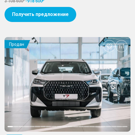
3 108 600
-
918 600
Получить предложение
Продан
Добавить
в
избранное