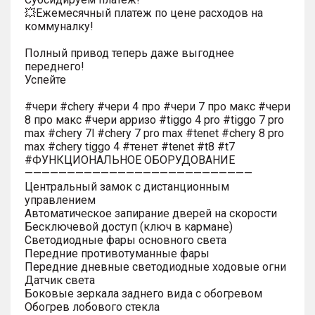
💥Ежемесячный платеж по цене расходов на
коммуналку!
Полный привод теперь даже выгоднее
переднего!
Успейте
#чери #chery #чери 4 про #чери 7 про макс #чери
8 про макс #чери арризо #tiggo 4 pro #tiggo 7 pro
max #chery 7l #chery 7 pro max #tenet #chery 8 pro
max #chery tiggo 4 #тенет #tenet #t8 #t7
#ФУНКЦИОНАЛЬНОЕ ОБОРУДОВАНИЕ
———————————————————————————
Центральный замок с дистанционным
управлением
Автоматическое запирание дверей на скорости
Бесключевой доступ (ключ в кармане)
Светодиодные фары основного света
Передние противотуманные фары
Передние дневные светодиодные ходовые огни
Датчик света
Боковые зеркала заднего вида с обогревом
Обогрев лобового стекла