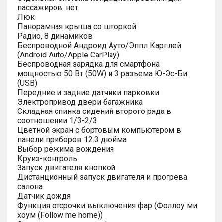
пассажиров: нет
Люк
Панорамная крыша со шторкой
Радио, 8 динамиков
Беспроводной Андроид Ауто/Эппл Карплей
(Android Auto/Apple CarPlay)
Беспроводная зарядка для смартфона
мощностью 50 Вт (50W) и 3 разъема Ю-Эс-Би
(USB)
Передние и задние датчики парковки
Электропривод двери багажника
Складная спинка сидений второго ряда в
соотношении 1/3-2/3
Цветной экран с бортовым компьютером в
панели приборов 12.3 дюйма
Выбор режима вождения
Круиз-контроль
Запуск двигателя кнопкой
Дистанционный запуск двигателя и прогрева
салона
Датчик дождя
Функция отсрочки выключения фар (Фоллоу ми
хоум (Follow me home))