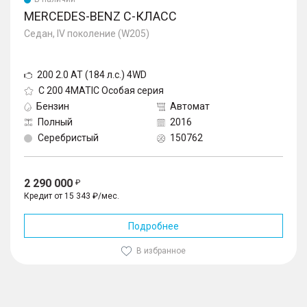
MERCEDES-BENZ C-КЛАСС
Седан, IV поколение (W205)
200 2.0 AT (184 л.с.) 4WD
C 200 4MATIC Особая серия
Бензин
Автомат
Полный
2016
Серебристый
150762
2 290 000
Кредит от 15 343 ₽/мес.
Подробнее
В избранное
1
/
10