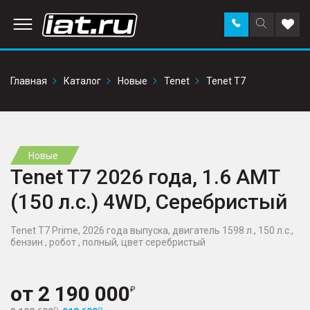
Заказать
Поиск
Доба
звонок
по
в
сайту
избр
Главная
Каталог
Новые
Tenet
Tenet T7
Новые
Tenet T7 2026 года, 1.6 AMT
(150 л.с.) 4WD, Серебристый
Tenet T7 Prime, 2026 года выпуска, двигатель 1598 л., 150 л.с.,
бензин , робот , полный, цвет серебристый
от
2 190 000