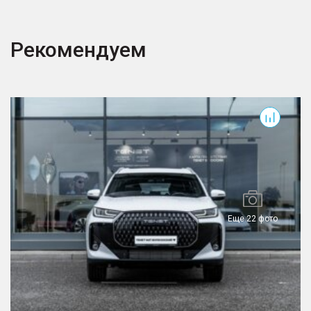
Рекомендуем
T7
T
Еще 22 фото