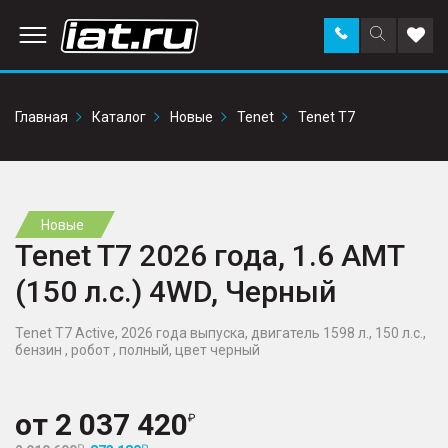
Заказать
Поиск
Доба
звонок
по
в
сайту
избр
Главная
Каталог
Новые
Tenet
Tenet T7
Новые
Tenet T7 2026 года, 1.6 AMT
(150 л.с.) 4WD, Черный
Tenet T7 Active, 2026 года выпуска, двигатель 1598 л., 150 л.с.,
бензин , робот , полный, цвет черный
от
2 037 420