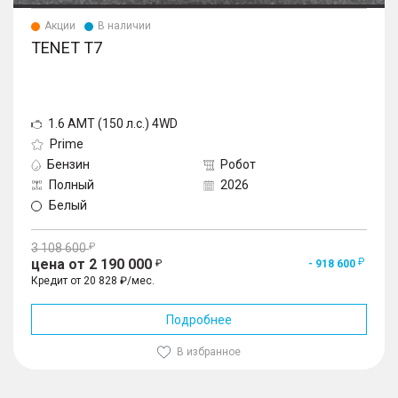
Акции
В наличии
TENET T7
1.6 AMT (150 л.с.) 4WD
Prime
Бензин
Робот
Полный
2026
Белый
3 108 600
цена от 2 190 000
- 918 600
Кредит от 20 828 ₽/мес.
Подробнее
В избранное
1
/
10