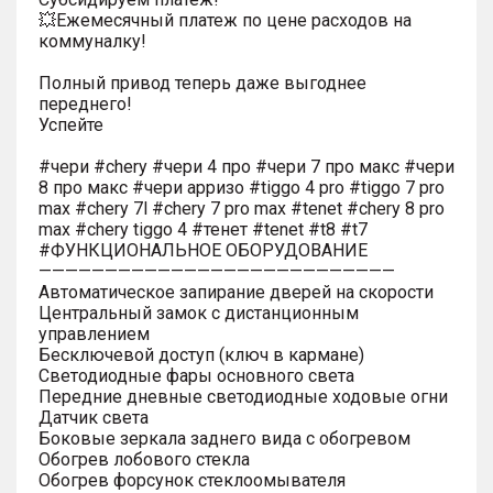
💥Ежемесячный платеж по цене расходов на
коммуналку!
Полный привод теперь даже выгоднее
переднего!
Успейте
#чери #chery #чери 4 про #чери 7 про макс #чери
8 про макс #чери арризо #tiggo 4 pro #tiggo 7 pro
max #chery 7l #chery 7 pro max #tenet #chery 8 pro
max #chery tiggo 4 #тенет #tenet #t8 #t7
#ФУНКЦИОНАЛЬНОЕ ОБОРУДОВАНИЕ
———————————————————————————
Автоматическое запирание дверей на скорости
Центральный замок с дистанционным
управлением
Бесключевой доступ (ключ в кармане)
Светодиодные фары основного света
Передние дневные светодиодные ходовые огни
Датчик света
Боковые зеркала заднего вида с обогревом
Обогрев лобового стекла
Обогрев форсунок стеклоомывателя