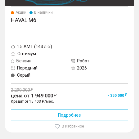
Акции
В наличии
HAVAL M6
1.5 AMT (143 л.с.)
Оптимум
Бензин
Робот
Передний
2026
Серый
2 299 000
цена от 1 949 000
- 350 000
Кредит от 15 403 ₽/мес.
Подробнее
В избранное
1
/
10