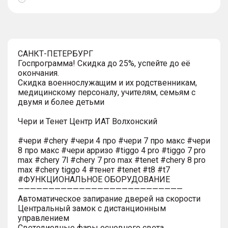
Показать
тултип
САНКТ-ПЕТЕРБУРГ
Госпрограмма! Скидка до 25%, успейте до её
окончания.
Скидка военнослужащим и их родственникам,
медицинскому персоналу, учителям, семьям с
двумя и более детьми
Чери и Тенет Центр ИАТ Волхонский
#чери #chery #чери 4 про #чери 7 про макс #чери
8 про макс #чери арризо #tiggo 4 pro #tiggo 7 pro
max #chery 7l #chery 7 pro max #tenet #chery 8 pro
max #chery tiggo 4 #тенет #tenet #t8 #t7
#ФУНКЦИОНАЛЬНОЕ ОБОРУДОВАНИЕ
———————————————————————————
Автоматическое запирание дверей на скорости
Центральный замок с дистанционным
управлением
Светодиодные фары основного света