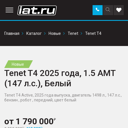
Заказать
Поиск
Доба
звонок
по
в
сайту
избр
Главная
Каталог
Новые
Tenet
Tenet T4
Новые
Tenet T4 2025 года, 1.5 AMT
(147 л.с.), Белый
Tenet T4 Active, 2025 года выпуска, двигатель 1498 л., 147 л.с.,
бензин , робот , передний, цвет белый
от
1 790 000