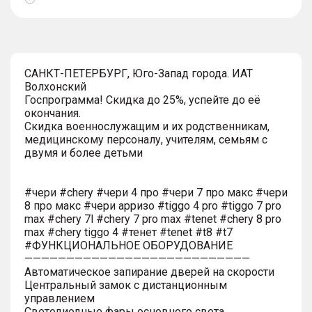
Показать
тултип
САНКТ-ПЕТЕРБУРГ, Юго-Запад города. ИАТ
Волхонский
Госпрограмма! Скидка до 25%, успейте до её
окончания.
Скидка военнослужащим и их родственникам,
медицинскому персоналу, учителям, семьям с
двумя и более детьми
#чери #chery #чери 4 про #чери 7 про макс #чери
8 про макс #чери арризо #tiggo 4 pro #tiggo 7 pro
max #chery 7l #chery 7 pro max #tenet #chery 8 pro
max #chery tiggo 4 #тенет #tenet #t8 #t7
#ФУНКЦИОНАЛЬНОЕ ОБОРУДОВАНИЕ
———————————————————————————
Автоматическое запирание дверей на скорости
Центральный замок с дистанционным
управлением
Светодиодные фары основного света