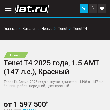
Заказать
Поиск
Доба
звонок
по
в
сайту
избр
Главная
Каталог
Новые
Tenet
Tenet T4
Новые
Tenet T4 2025 года, 1.5 AMT
(147 л.с.), Красный
Tenet T4 Active, 2025 года выпуска, двигатель 1498 л., 147 л.с.,
бензин , робот , передний, цвет красный
от
1 597 500