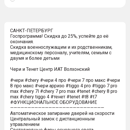
Показать
тултип
САНКТ-ПЕТЕРБУРГ
Госпрограмма! Скидка до 25%, успейте до её
окончания.
Скидка военнослужащим и их родственникам,
медицинскому персоналу, учителям, семьям с
двумя и более детьми
Чери и Тенет Центр ИАТ Волхонский
#чери #chery #чери 4 про #чери 7 про макс #чери
8 про макс #чери арризо #tiggo 4 pro #tiggo 7 pro
max #chery 7l #chery 7 pro max #tenet #chery 8 pro
max #chery tiggo 4 #тенет #tenet #t8 #t7
#ФУНКЦИОНАЛЬНОЕ ОБОРУДОВАНИЕ
———————————————————————————
Автоматическое запирание дверей на скорости
Центральный замок с дистанционным
управлением
Светодиодные фары основного света