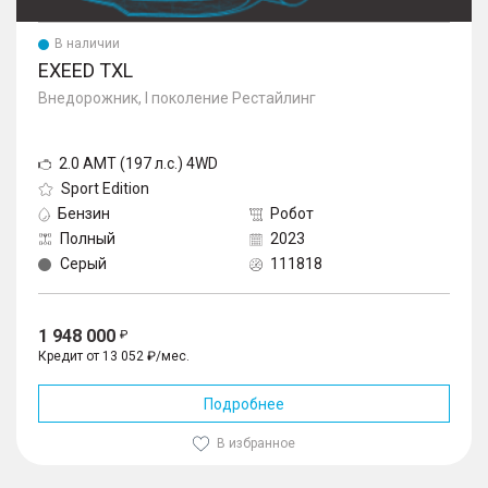
В наличии
EXEED TXL
Внедорожник, I поколение Рестайлинг
2.0 AMT (197 л.с.) 4WD
Sport Edition
Бензин
Робот
Полный
2023
Серый
111818
1 948 000
Кредит от 13 052 ₽/мес.
Подробнее
В избранное
1
/
10