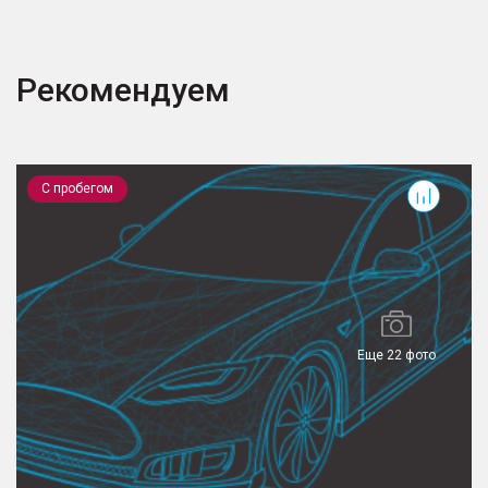
Рекомендуем
TXL
O
С пробегом
Еще 22 фото