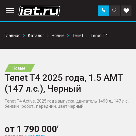
Заказать
Поиск
Доба
звонок
по
в
сайту
избр
Главная
Каталог
Новые
Tenet
Tenet T4
Новые
Tenet T4 2025 года, 1.5 AMT
(147 л.с.), Черный
Tenet T4 Active, 2025 года выпуска, двигатель 1498 л., 147 л.с.,
бензин , робот , передний, цвет черный
от
1 790 000