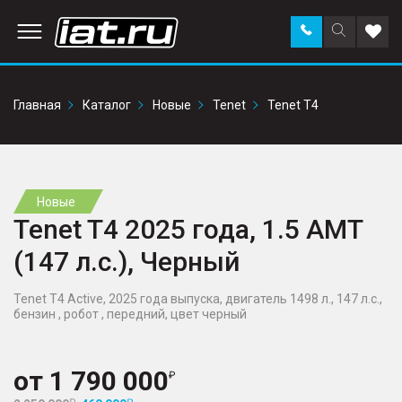
Заказать
Поиск
Доба
звонок
по
в
сайту
избр
Главная
Каталог
Новые
Tenet
Tenet T4
Новые
Tenet T4 2025 года, 1.5 AMT
(147 л.с.), Черный
Tenet T4 Active, 2025 года выпуска, двигатель 1498 л., 147 л.с.,
бензин , робот , передний, цвет черный
от
1 790 000