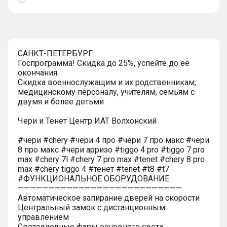
Показать
тултип
САНКТ-ПЕТЕРБУРГ
Госпрограмма! Скидка до 25%, успейте до её
окончания.
Скидка военнослужащим и их родственникам,
медицинскому персоналу, учителям, семьям с
двумя и более детьми
Чери и Тенет Центр ИАТ Волхонский
#чери #chery #чери 4 про #чери 7 про макс #чери
8 про макс #чери арризо #tiggo 4 pro #tiggo 7 pro
max #chery 7l #chery 7 pro max #tenet #chery 8 pro
max #chery tiggo 4 #тенет #tenet #t8 #t7
#ФУНКЦИОНАЛЬНОЕ ОБОРУДОВАНИЕ
———————————————————————————
Автоматическое запирание дверей на скорости
Центральный замок с дистанционным
управлением
Светодиодные фары основного света