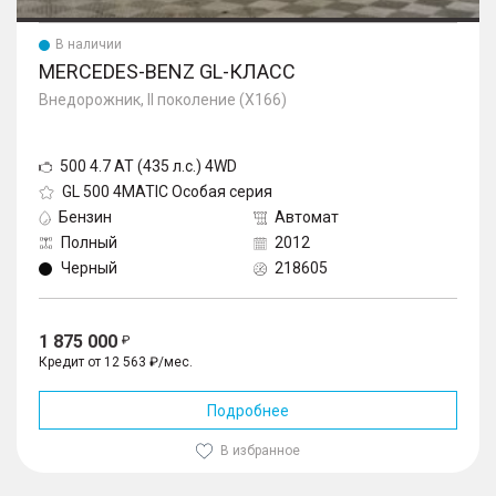
В наличии
MERCEDES-BENZ GL-КЛАСС
Внедорожник, II поколение (X166)
500 4.7 AT (435 л.с.) 4WD
GL 500 4MATIC Особая серия
Бензин
Автомат
Полный
2012
Черный
218605
1 875 000
Кредит от 12 563 ₽/мес.
Подробнее
В избранное
1
/
10