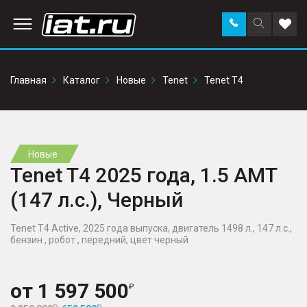
Заказать
Поиск
Доба
звонок
по
в
сайту
избр
Главная
Каталог
Новые
Tenet
Tenet T4
Новые
Tenet T4 2025 года, 1.5 AMT
(147 л.с.), Черный
Tenet T4 Active, 2025 года выпуска, двигатель 1498 л., 147 л.с.,
бензин , робот , передний, цвет черный
от
1 597 500