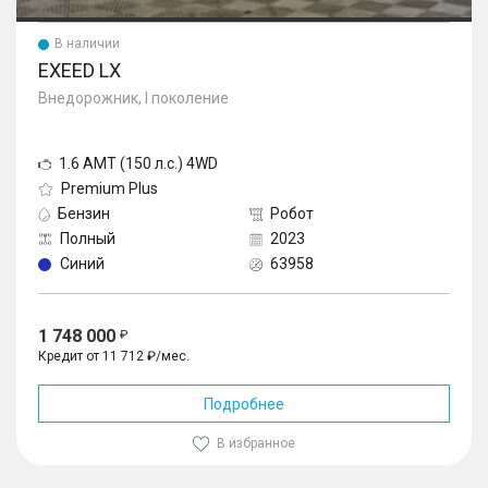
В наличии
EXEED LX
Внедорожник, I поколение
1.6 AMT (150 л.с.) 4WD
Premium Plus
Бензин
Робот
Полный
2023
Синий
63958
1 748 000
Кредит от 11 712 ₽/мес.
Подробнее
В избранное
1
/
10