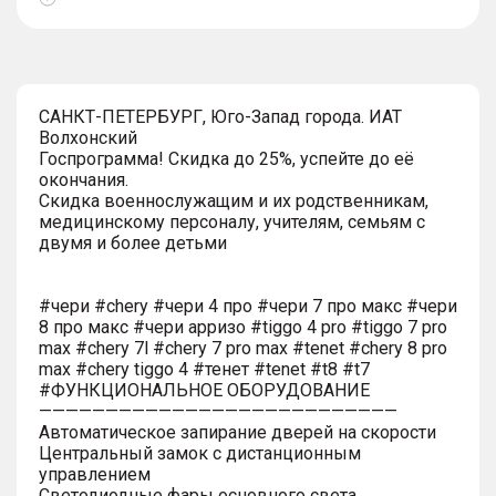
Показать
тултип
САНКТ-ПЕТЕРБУРГ, Юго-Запад города. ИАТ
Волхонский
Госпрограмма! Скидка до 25%, успейте до её
окончания.
Скидка военнослужащим и их родственникам,
медицинскому персоналу, учителям, семьям с
двумя и более детьми
#чери #chery #чери 4 про #чери 7 про макс #чери
8 про макс #чери арризо #tiggo 4 pro #tiggo 7 pro
max #chery 7l #chery 7 pro max #tenet #chery 8 pro
max #chery tiggo 4 #тенет #tenet #t8 #t7
#ФУНКЦИОНАЛЬНОЕ ОБОРУДОВАНИЕ
———————————————————————————
Автоматическое запирание дверей на скорости
Центральный замок с дистанционным
управлением
Светодиодные фары основного света