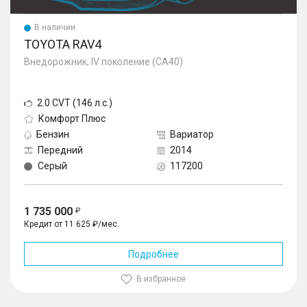
В наличии
TOYOTA RAV4
Внедорожник, IV поколение (CA40)
2.0 CVT (146 л.с.)
Комфорт Плюс
Бензин
Вариатор
Передний
2014
Серый
117200
1 735 000
Кредит от 11 625 ₽/мес.
Подробнее
В избранное
1
/
10