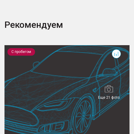
Рекомендуем
RAV4
C
С пробегом
Еще 21 фото