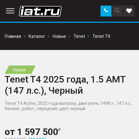
Заказать
Поиск
Доба
звонок
по
в
сайту
избр
Главная
Каталог
Новые
Tenet
Tenet T4
Новые
Tenet T4 2025 года, 1.5 AMT
(147 л.с.), Черный
Tenet T4 Active, 2025 года выпуска, двигатель 1498 л., 147 л.с.,
бензин , робот , передний, цвет черный
от
1 597 500