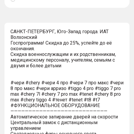
Показать
тултип
САНКТ-ПЕТЕРБУРГ, Юго-Запад города. ИАТ
Волхонский
Госпрограмма! Скидка до 25%, успейте до её
окончания.
Скидка военнослужащим и их родственникам,
медицинскому персоналу, учителям, семьям с
двумя и более детьми
#чери #chery #чери 4 про #чери 7 про макс #чери
8 про макс #чери арризо #tiggo 4 pro #tiggo 7 pro
max #chery 7l #chery 7 pro max #tenet #chery 8 pro
max #chery tiggo 4 #тенет #tenet #t8 #t7
#ФУНКЦИОНАЛЬНОЕ ОБОРУДОВАНИЕ
———————————————————————————
Автоматическое запирание дверей на скорости
Центральный замок с дистанционным
управлением
Светодиодные фары основного света