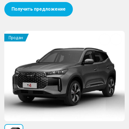
Получить предложение
Продан
Добавить
в
избранное