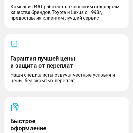
– Дефлекторы для 2-го ряда
Компания ИАТ работает по японским стандартам
– Центральный подлокотник для 2-го ряда
качества брендов Toyota и Lexus с 1998г,
сидений
предоставляя клиентам лучший сервис
Дизайн
– 17-дюймовые алюминиевые литые диски
Гарантия лучшей цены
– Задний спортивный спойлер
– Окраска металлик
и защита от переплат
– Светодиодные фары основного света
Наши специалисты озвучат честные условия и
– Передние дневные светодиодные ходовые
цены, без скрытых переплат
огни
– Светодиодные задние фонари
– Боковые зеркала с электрической
регулировкой, обогревом, повторителями
поворотов
Быстрое
оформление