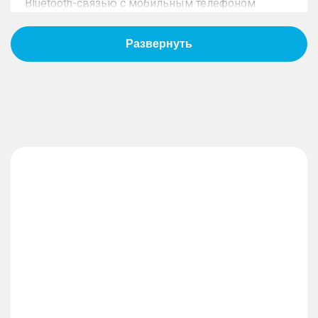
Bluetooth-связью с мобильным телефоном
– 2 USB-разъема спереди
Безопасность
– Блокировка замков задних дверей от
открывания детьми механическая
– Функция авто включения фар при вождении в
темное время (датчик света)
– Датчик превышения заданной скорости
– Задний стеклоочиститель
– Система мониторинга давления и температуры
в шинах (TMPS)
– Система стабилизации курсовой устойчивости
(ESС)
– Уменьшенное запасное колесо
– Эра Глонасс
– Задние датчики парковки
– Антиблокировочная тормозная система (ABS)
– Подушки безопасности водителя и переднего
пассажира