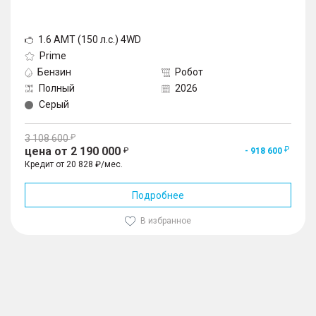
1.6 AMT (150 л.с.) 4WD
Prime
Бензин
Робот
Полный
2026
Серый
3 108 600
цена от 2 190 000
- 918 600
Кредит от 20 828 ₽/мес.
Подробнее
В избранное
1
/
10