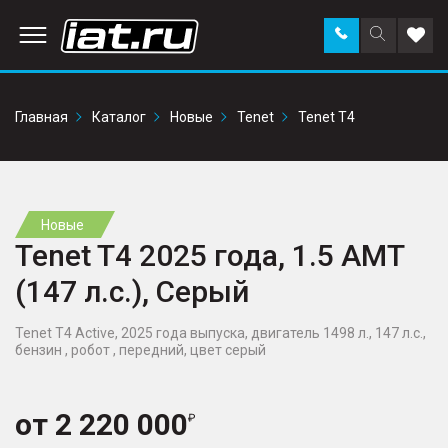
Заказать
Поиск
Доба
звонок
по
в
сайту
избр
Главная
Каталог
Новые
Tenet
Tenet T4
Новые
Tenet T4 2025 года, 1.5 AMT
(147 л.с.), Серый
Tenet T4 Active, 2025 года выпуска, двигатель 1498 л., 147 л.с.,
бензин , робот , передний, цвет серый
от
2 220 000