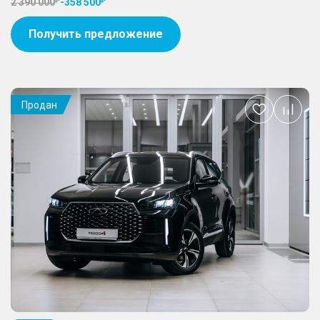
2 390 000
-
358 500
Получить предложение
Продан
Добавить
в
избранное