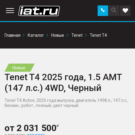
Заказать
Поиск
Доба
звонок
по
в
сайту
избр
Главная
Каталог
Новые
Tenet
Tenet T4
Новые
Tenet T4 2025 года, 1.5 AMT
(147 л.с.) 4WD, Черный
Tenet T4 Active, 2025 года выпуска, двигатель 1498 л., 147 л.с.,
бензин , робот , полный, цвет черный
от
2 031 500