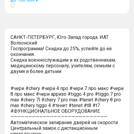
Показать
тултип
САНКТ-ПЕТЕРБУРГ, Юго-Запад города. ИАТ
Волхонский
Госпрограмма! Скидка до 25%, успейте до её
окончания.
Скидка военнослужащим и их родственникам,
медицинскому персоналу, учителям, семьям с
двумя и более детьми
#чери #chery #чери 4 про #чери 7 про макс #чери
8 про макс #чери арризо #tiggo 4 pro #tiggo 7 pro
max #chery 7l #chery 7 pro max #tenet #chery 8 pro
max #chery tiggo 4 #тенет #tenet #t8 #t7
#ФУНКЦИОНАЛЬНОЕ ОБОРУДОВАНИЕ
———————————————————————————
Автоматическое запирание дверей на скорости
Центральный замок с дистанционным
управлением