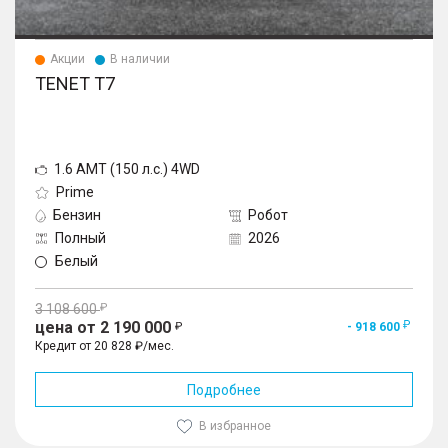
Акции
В наличии
TENET T7
1.6 AMT (150 л.с.) 4WD
Prime
Бензин
Робот
Полный
2026
Белый
3 108 600
цена от 2 190 000
- 918 600
Кредит от 20 828 ₽/мес.
Подробнее
В избранное
1
/
10