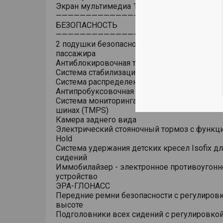
Экран мультимедиа 10.25 дюймов
———————————————————————————
БЕЗОПАСНОСТЬ
———————————————————————————
2 подушки безопасности водителя и передн
пассажира
Антиблокировочная тормозная система (ABS
Система стабилизации курсовой устойчивост
Система распределения тормозных усилий (
Антипробуксовочная система (TCS)
Система мониторинга давления и температу
шинах (TMPS)
Камера заднего вида
Электрический стояночный тормоз с функци
Hold
Система удержания детских кресел Isofix дл
сидений
Иммобилайзер - электронное противоугонн
устройство
ЭРА-ГЛОНАСС
Передние ремни безопасности с регулировк
высоте
Подголовники всех сидений с регулировкой