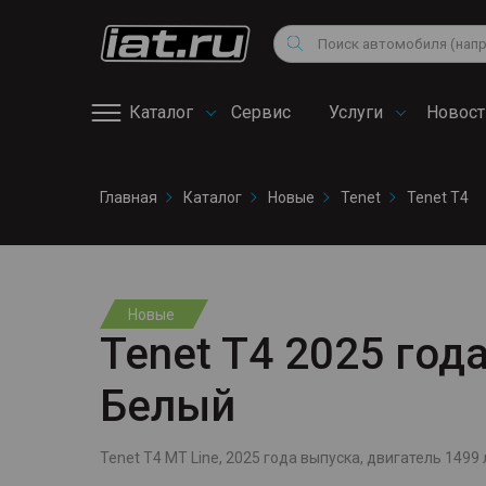
Мотоциклы
Vo
Снегоходы
Поиск
Au
Квадроциклы
Ci
Каталог
Сервис
Услуги
Новост
Онлайн запись на
Главная
Каталог
Новые
Tenet
Tenet T4
сервис
Новые
Tenet T4 2025 года,
Белый
Tenet T4 MT Line, 2025 года выпуска, двигатель 1499 л