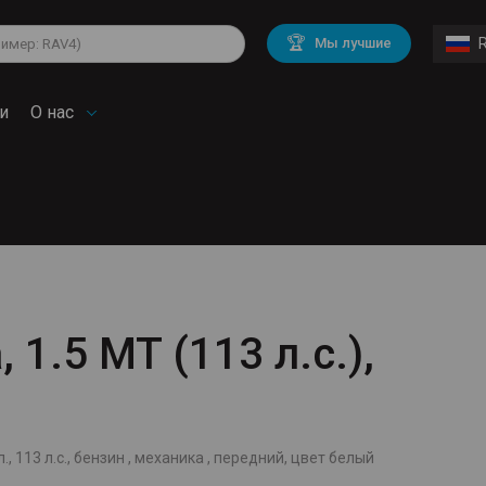
lkswagen
Mitsubishi
BMW
🏆
Мы лучшие
di
Chevrolet
Mercedes Benz
troen
Mini
и
О нас
 1.5 MT (113 л.с.),
., 113 л.с., бензин , механика , передний, цвет белый