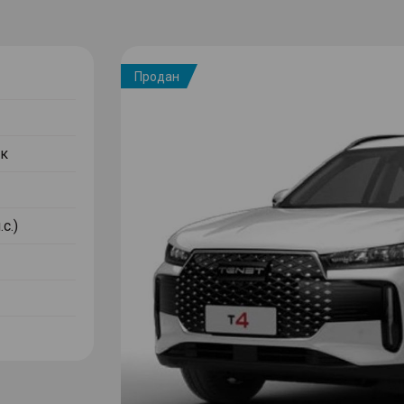
Продан
к
с.)