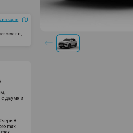
 на карте
зское г.п.,
ё
м,
 с двумя и
#чери 8
pro max
o max