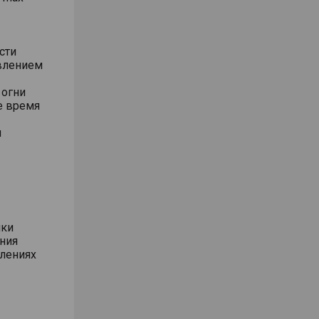
сти
влением
 огни
е время
м
ики
ния
влениях