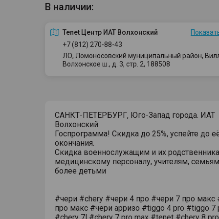
В наличии:
Tenet Центр ИАТ Волхонский
Показать
+7 (812) 270-88-43
ЛО, Ломоносовский муниципальный район, Вилло
Волхонское ш., д. 3, стр. 2, 188508
САНКТ-ПЕТЕРБУРГ, Юго-Запад города. ИАТ
Волхонский
Госпрограмма! Скидка до 25%, успейте до е
окончания.
Скидка военнослужащим и их родственника
медицинскому персоналу, учителям, семьям
более детьми
#чери #chery #чери 4 про #чери 7 про макс 
про макс #чери арризо #tiggo 4 pro #tiggo 7 
#chery 7l #chery 7 pro max #tenet #chery 8 pr