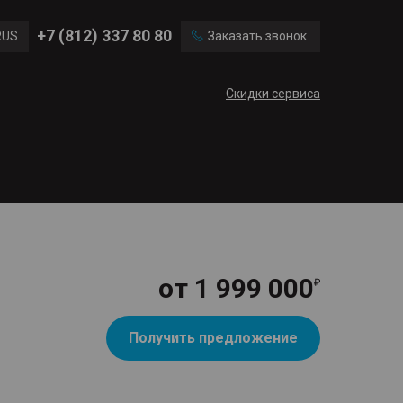
Ford
Land Rover
+7 (812) 337 80 80
RUS
Заказать звонок
Volvo
Cadillac
ENG
Скидки сервиса
CN
от
1 999 000
Получить предложение