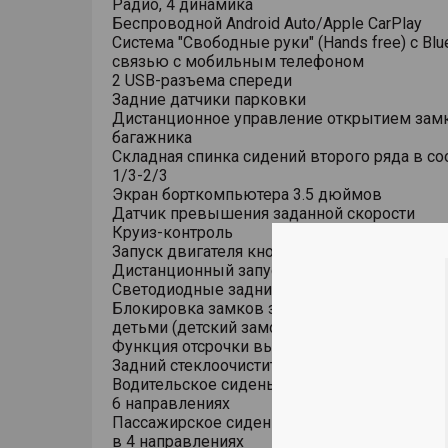
Радио, 4 динамика
Беспроводной Android Auto/Apple CarPlay
Система "Свободные руки" (Hands free) с Blu
связью с мобильным телефоном
2 USB-разъема спереди
Задние датчики парковки
Дистанционное управление открытием зам
багажника
Складная спинка сидений второго ряда в с
1/3-2/3
Экран борткомпьютера 3.5 дюймов
Датчик превышения заданной скорости
Круиз-контроль
Запуск двигателя кнопкой
Дистанционный запуск двигателя и прогрев
Светодиодные задние фонари
Блокировка замков задних дверей от откр
детьми (детский замок)
Функция отсрочки выключения фар (Follow 
Задний стеклоочиститель
Водительское сиденье с механической регу
6 направлениях
Пассажирское сиденье с механической рег
в 4 направлениях