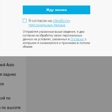
Кнопка
закрытия
Жду звонка
модального
окна
Я согласен на
обработку
его
персональных данных
)
Отправляя указанные выше сведения, я даю
согласие на обработку своих персональных
и (ESC)
данных на условиях, указанных в
Согласии
, с
EBD)
которыми я ознакомился и принимаю в полном
объеме.
ры в
ей Auto
я задних
ое
ой по
 по высоте