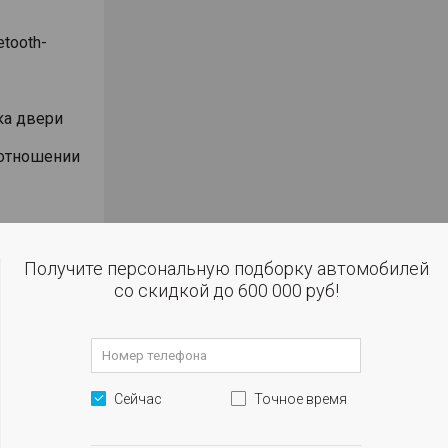
etooth-
ка двери
оотношении
Получите персональную подборку автомобилей
а салона
со скидкой до 600 000 руб!
ывания
me home)
лировкой в
Сейчас
Точное время
улировкой