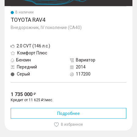
В наличии
TOYOTA RAV4
Внедорожник, IV поколение (CA40)
2.0 CVT (146 л.с.)
Комфорт Плюс
Бензин
Вариатор
Передний
2014
Серый
117200
1 735 000
Кредит от 11 625 ₽/мес.
Подробнее
В избранное
1
/
10