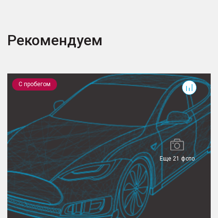
Рекомендуем
RAV4
O
С пробегом
Еще 21 фото