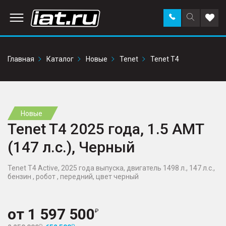
Заказать
Поиск
Доба
звонок
по
в
сайту
избр
Главная
Каталог
Новые
Tenet
Tenet T4
Новые
Tenet T4 2025 года, 1.5 AMT
(147 л.с.), Черный
Tenet T4 Active, 2025 года выпуска, двигатель 1498 л., 147 л.с.,
бензин , робот , передний, цвет черный
от
1 597 500