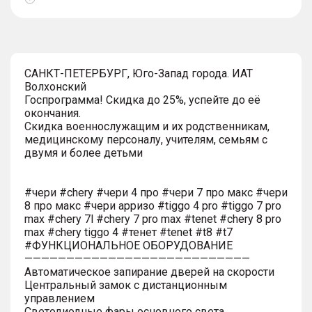
Показать
тултип
САНКТ-ПЕТЕРБУРГ, Юго-Запад города. ИАТ
Волхонский
Госпрограмма! Скидка до 25%, успейте до её
окончания.
Скидка военнослужащим и их родственникам,
медицинскому персоналу, учителям, семьям с
двумя и более детьми
#чери #chery #чери 4 про #чери 7 про макс #чери
8 про макс #чери арризо #tiggo 4 pro #tiggo 7 pro
max #chery 7l #chery 7 pro max #tenet #chery 8 pro
max #chery tiggo 4 #тенет #tenet #t8 #t7
#ФУНКЦИОНАЛЬНОЕ ОБОРУДОВАНИЕ
———————————————————————————
Автоматическое запирание дверей на скорости
Центральный замок с дистанционным
управлением
Светодиодные фары основного света