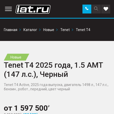
Заказать
Поиск
Доба
звонок
по
в
сайту
избр
Главная
Каталог
Новые
Tenet
Tenet T4
Новые
Tenet T4 2025 года, 1.5 AMT
(147 л.с.), Черный
Tenet T4 Active, 2025 года выпуска, двигатель 1498 л., 147 л.с.,
бензин , робот , передний, цвет черный
от
1 597 500