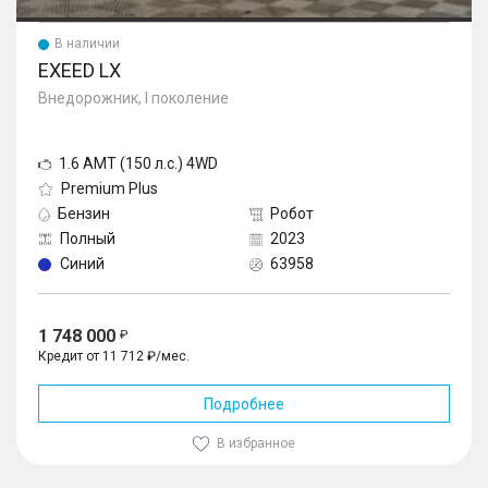
В наличии
EXEED LX
Внедорожник, I поколение
1.6 AMT (150 л.с.) 4WD
Premium Plus
Бензин
Робот
Полный
2023
Синий
63958
1 748 000
Кредит от 11 712 ₽/мес.
Подробнее
В избранное
1
/
10