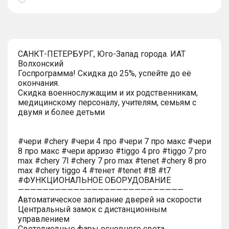
Показать
тултип
САНКТ-ПЕТЕРБУРГ, Юго-Запад города. ИАТ
Волхонский
Госпрограмма! Скидка до 25%, успейте до её
окончания.
Скидка военнослужащим и их родственникам,
медицинскому персоналу, учителям, семьям с
двумя и более детьми
#чери #chery #чери 4 про #чери 7 про макс #чери
8 про макс #чери арризо #tiggo 4 pro #tiggo 7 pro
max #chery 7l #chery 7 pro max #tenet #chery 8 pro
max #chery tiggo 4 #тенет #tenet #t8 #t7
#ФУНКЦИОНАЛЬНОЕ ОБОРУДОВАНИЕ
———————————————————————————
Автоматическое запирание дверей на скорости
Центральный замок с дистанционным
управлением
Светодиодные фары основного света