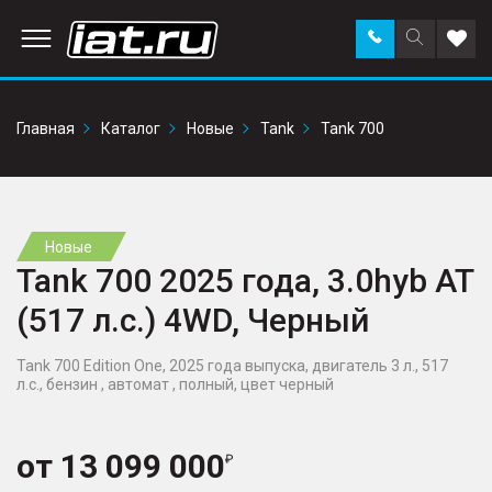
Заказать
Поиск
Доба
звонок
по
в
сайту
избр
Главная
Каталог
Новые
Tank
Tank 700
Новые
Tank 700 2025 года, 3.0hyb AT
(517 л.с.) 4WD, Черный
Tank 700 Edition One, 2025 года выпуска, двигатель 3 л., 517
л.с., бензин , автомат , полный, цвет черный
от
13 099 000