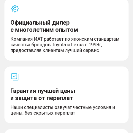
первого и второго ряда
– Сиденья водителя и пассажира с функцией
электрической регулировки поддержки ног
– Складываемый второй ряд сидений в
Официальный дилер
соотношении 60:40
с многолетним опытом
– Подогрев сидений переднего и заднего ряда
– Отделка сидений кожей NAPPA
Компания ИАТ работает по японским стандартам
– Сиденье водителя с электрорегулировкой в 8
качества брендов Toyota и Lexus с 1998г,
направлениях
предоставляя клиентам лучший сервис
– Сиденье водителя с электрорегулировкой
поясничной поддержки
Мультимедиа
Гарантия лучшей цены
– Поддержка беспроводных систем Apple CarPlay
и защита от переплат
и Android Auto для интеграции со смартфонами
Наши специалисты озвучат честные условия и
– Премиальная акустическая система
цены, без скрытых переплат
– Беспроводное зарядное устройство во
фронтальной консоли (одно на 50Вт)
– Мультимедийная система с 16,2” цветным
сенсорным дисплеем