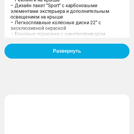
– Дизайн пакет "Sport" с карбоновыми
элементами экстерьера и дополнительным
освещением на крыше
– Легкосплавные колёсные диски 22" c
эксклюзивной окраской
– Боковые подножки с электроприводом
– Распашная дверь багажника
Управление
– Блокировки переднего и заднего
межколёсных дифференциалов
– Интеллектуальная система старт/стоп для
комплектаций Премиуим и Супериор
– Пневматическая подвеска
– Рулевая колонка с электроприводом,
регулируемая по высоте и вылету
– Электроусилитель рулевого управления с
переменным усилием и возможностью выбора
режима
– Система выбора режимов движения с