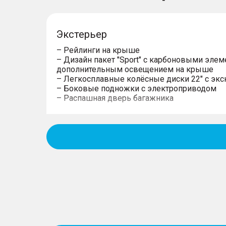
Экстерьер
– Рейлинги на крыше
– Дизайн пакет "Sport" с карбоновыми элем
дополнительным освещением на крыше
– Легкосплавные колёсные диски 22" c эк
– Боковые подножки с электроприводом
– Распашная дверь багажника
Управление
– Блокировки переднего и заднего межко
– Интеллектуальная система старт/стоп дл
и Супериор
– Пневматическая подвеска
– Рулевая колонка с электроприводом, рег
вылету
– Электроусилитель рулевого управления 