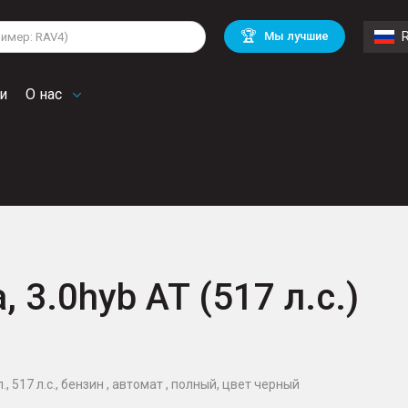
lkswagen
Mitsubishi
BMW
🏆
Мы лучшие
di
Mercedes Benz
Volvo
troen
Mini
и
О нас
, 3.0hyb AT (517 л.с.)
., 517 л.с., бензин , автомат , полный, цвет черный