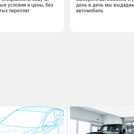
– Омыватель камеры зад
ые условия и цены, без
день в день мы выдади
– Зеркала заднего вида 
тых переплат
автомобиль
 в 8 направлениях
механизма
й поясничной поддержки
– Автоматическое управ
– Датчик света и дождя
300