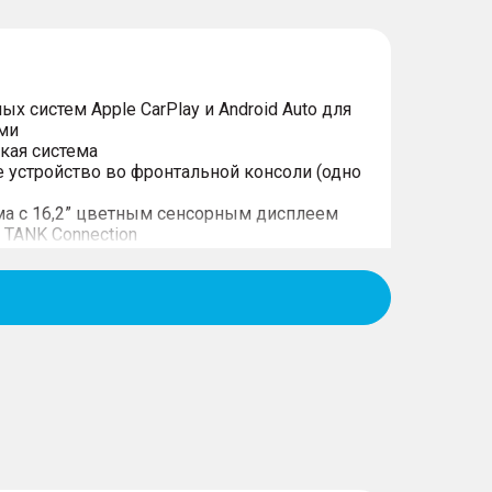
 систем Apple CarPlay и Android Auto для
ами
кая система
 устройство во фронтальной консоли (одно
ма с 16,2” цветным сенсорным дисплеем
 TANK Connection
M/FM и Bluetooth
и сзади
ия видеорегистратора
а торможения (AEB) с функцией
ожном
жении вперед (FCW) и функцией