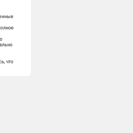
ренные
полное
о
ально
ь, что