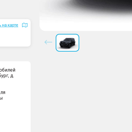
 на карте
мобилей
ург, д.
для
вы