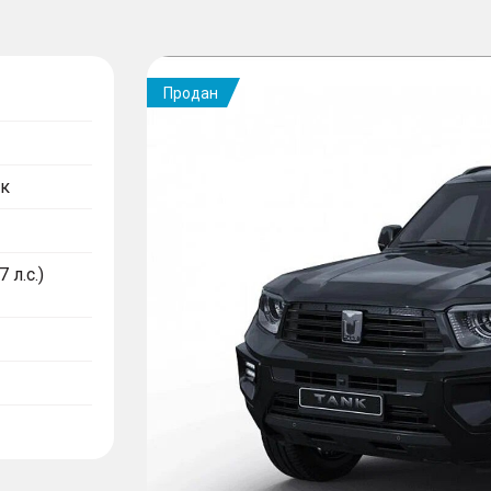
Продан
к
 л.с.)