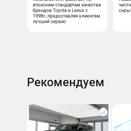
японским стандартам качества
честн
– Отделка сидений кожей NAPPA
брендов Toyota и Lexus с
скры
– Сиденье водителя с электрорегулировкой
1998г, предоставляя клиентам
– Сиденье водителя с электрорегулировко
лучший сервис
Рекомендуем
500
400