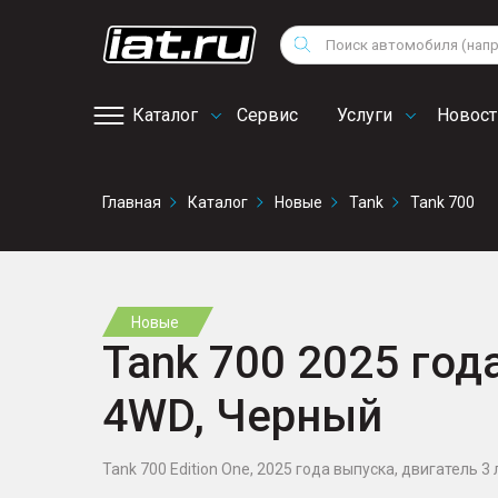
Мотоциклы
Vo
Снегоходы
Поиск
Au
Квадроциклы
Ci
Каталог
Сервис
Услуги
Новост
Онлайн запись на
Главная
Каталог
Новые
Tank
Tank 700
сервис
Новые
Tank 700 2025 года
4WD, Черный
Tank 700 Edition One, 2025 года выпуска, двигатель 3 л