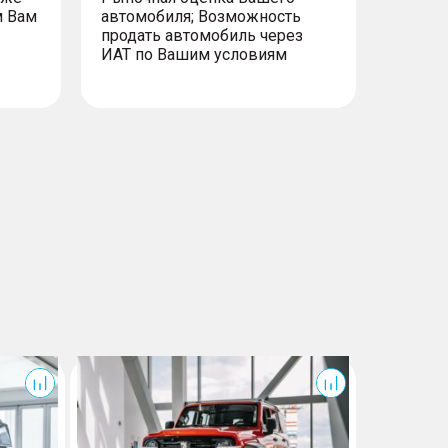
него вида
м Вам
автомобиля; Возможность
с электроуправлением, электроприводом
продать автомобиль через
ИАТ по Вашим условиям
ление дальним светом
300
300