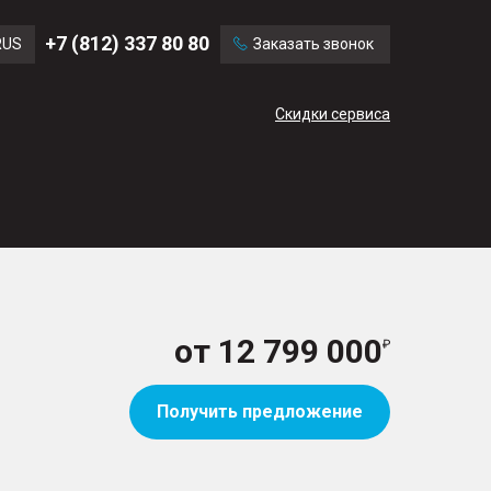
Ford
Land Rover
+7 (812) 337 80 80
RUS
Заказать звонок
Chevrolet
Cadillac
ENG
Скидки сервиса
CN
от
12 799 000
Получить предложение