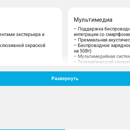
Мультимедиа
– Поддержка беспроводных
ентами экстерьера и
интеграции со смартфон
– Премиальная акустичес
склюзивной окраской
– Беспроводное зарядное
на 50Вт)
– Мультимедийная систе
– Телематический сервис
– Аудиосистема с радио A
– Разъeмы USB спереди 
– Разъeм для подключен
лёсных дифференциалов
я комплектаций Премиуим
Безопасность
улируемая по высоте и
– Автоматическая систем
предупреждения о возм
с переменным усилием и
– столкновении при дви