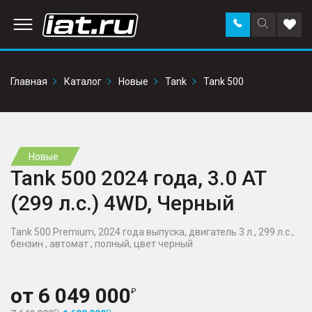
Заказать
Поиск
Доба
звонок
по
в
сайту
избр
Главная
Каталог
Новые
Tank
Tank 500
Новые
Tank 500 2024 года, 3.0 AT
(299 л.с.) 4WD, Черный
Tank 500 Premium, 2024 года выпуска, двигатель 3 л., 299 л.с.,
бензин , автомат , полный, цвет черный
от
6 049 000