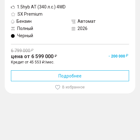
1.5hyb AT (340 л.с.) 4WD
SX Premium
Бензин
Автомат
Полный
2026
Черный
6 799 000
цена от 6 599 000
- 200 000
Кредит от 45 553 ₽/мес.
Подробнее
В избранное
1
/
10