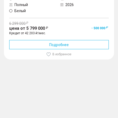
Полный
2026
Белый
6 299 000
цена от 5 799 000
- 500 000
Кредит от 42 203 ₽/мес.
Подробнее
В избранное
1
/
10