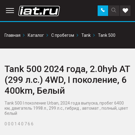
Заказать
Поиск
Доба
звонок
по
в
сайту
избр
Главная
Каталог
С пробегом
Tank
Tank 500
Tank 500 2024 года, 2.0hyb AT
(299 л.с.) 4WD, I поколение, 6
400km, Белый
Tank 500 I поколение Urban, 2024 года выпуска, пробег 6400
км, двигатель 1998 л., 299 л.с., гибрид , автомат , полный, цвет
белый
0 0 0 1 4 0 7 6 6