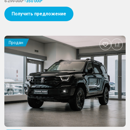
6 299 000
-
350 000
Получить предложение
Продан
Добавить
в
избранное