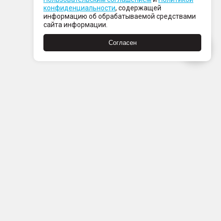
конфиденциальности
, содержащей
информацию об обрабатываемой средствами
сайта информации.
Согласен
Пн-Пт с 08:00 до 21:00
Сб-Вс с 09:00 до 21:00
+7 (812) 337 80 80
Заказать звонок
Скачать
Скачать
в
в
App
Google