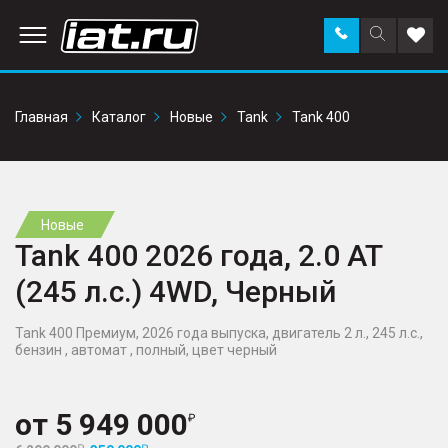
Заказать
Поиск
Доба
звонок
по
в
сайту
избр
Главная
Каталог
Новые
Tank
Tank 400
Новые
Tank 400 2026 года, 2.0 AT
(245 л.с.) 4WD, Черный
Tank 400 Премиум, 2026 года выпуска, двигатель 2 л., 245 л.с.,
бензин , автомат , полный, цвет черный
от
5 949 000