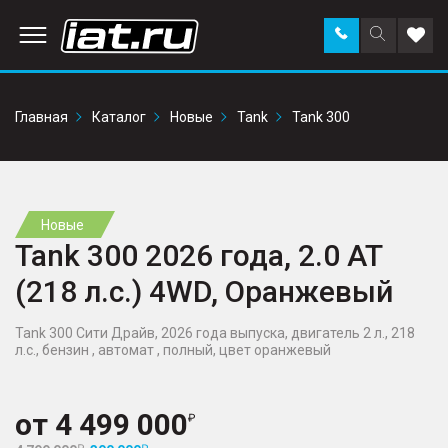
Заказать
Поиск
Доба
звонок
по
в
сайту
избр
Главная
Каталог
Новые
Tank
Tank 300
Новые
Tank 300 2026 года, 2.0 AT
(218 л.с.) 4WD, Оранжевый
Tank 300 Сити Драйв, 2026 года выпуска, двигатель 2 л., 218
л.с., бензин , автомат , полный, цвет оранжевый
от
4 499 000