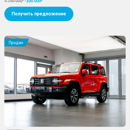
4 799 000
-
300 000
Получить предложение
Продан
Добавить
в
избранное