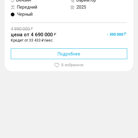
Бензин
Вариатор
Передний
2025
Черный
4 990 000
цена от 4 690 000
- 300 000
Кредит от 33 433 ₽/мес.
Подробнее
В избранное
1
/
10