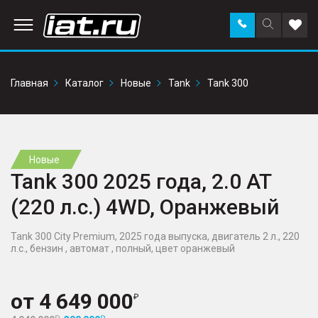
Заказать
Поиск
Доба
звонок
по
в
сайту
избр
Главная
Каталог
Новые
Tank
Tank 300
Новые
Tank 300 2025 года, 2.0 AT
(220 л.с.) 4WD, Оранжевый
Tank 300 City Premium, 2025 года выпуска, двигатель 2 л., 220
л.с., бензин , автомат , полный, цвет оранжевый
от
4 649 000