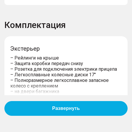
Комплектация
Экстерьер
– Рейлинги на крыше
– Защита коробки передач снизу
– Розетка для подключения электрики прицепа
– Легкосплавные колeсные диски 17''
– Полноразмерное легкосплавное запасное
колесо с креплением
– на двери багажника
– Распашная дверь багажника
– Фиксированные боковые подножки
– Возможность буксировать прицеп
предусмотрена в ОТТС
– Подготовка под установку ТСУ
– Защита двигателя снизу