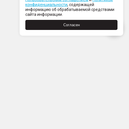
конфиденциальности
, содержащей
информацию об обрабатываемой средствами
сайта информации.
Согласен
Пн-Пт с 08:00 до 21:00
Сб-Вс с 09:00 до 21:00
+7 (812) 337 80 80
Заказать звонок
Скачать
Скачать
в
в
App
Google