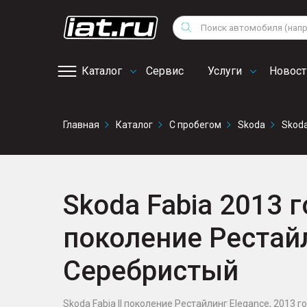
Мотоциклы
Vo
Снегоходы
Поиск
Au
Квадроциклы
Ci
Каталог
Сервис
Услуги
Новост
Онлайн запись на
Главная
Каталог
С пробегом
Skoda
Skoda
сервис
Skoda Fabia 2013 го
поколение Рестайл
Серебристый
Skoda Fabia II поколение Рестайлинг Elegance, 2013 год