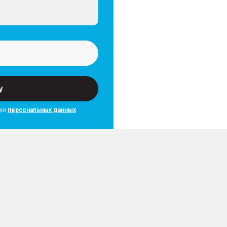
у
тки
персональных данных