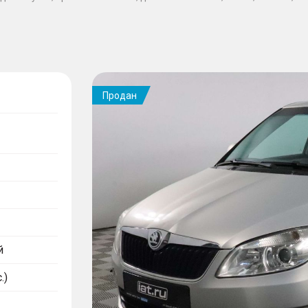
Продан
й
.)