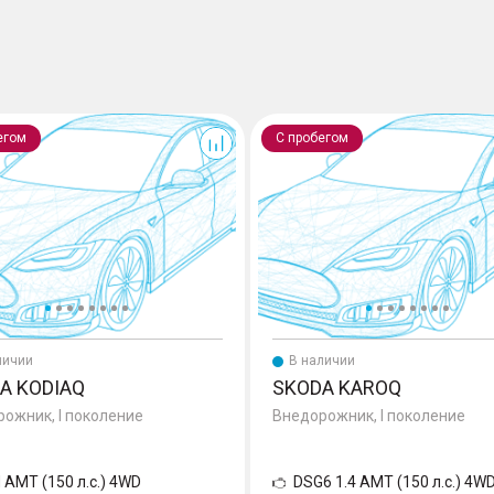
Karoq
егом
С пробегом
личии
В наличии
A KODIAQ
SKODA KAROQ
ожник, I поколение
Внедорожник, I поколение
d AMT (150 л.с.) 4WD
DSG6 1.4 AMT (150 л.с.) 4W