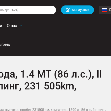
lkswagen
Mitsubishi
BMW
🏆
Мы лучшие
di
Chevrolet
Mercedes Benz
troen
Mini
и
О нас
 Fabia
да, 1.4 MT (86 л.с.), II
инг, 231 505km,
а выпуска, пробег 231505 км, двигатель 1390 л., 86 л.с., бензин ,