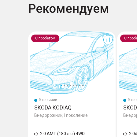
Рекомендуем
Kodiaq
Kodiaq
С пробегом
С проб
В наличии
В на
SKODA KODIAQ
SKOD
Внедорожник, I поколение
Внедор
2.0 AMT (180 л.с.) 4WD
2.0