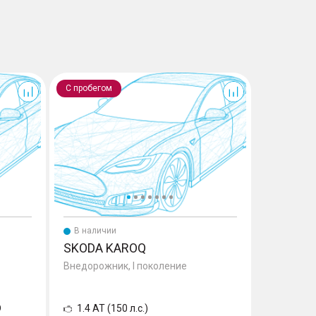
Karoq
Octavia
С пробегом
С пробего
В наличии
В налич
SKODA KAROQ
SKODA 
Внедорожник, I поколение
Универсал,
Рестайли
D
1.4 AT (150 л.с.)
1.8 AMT