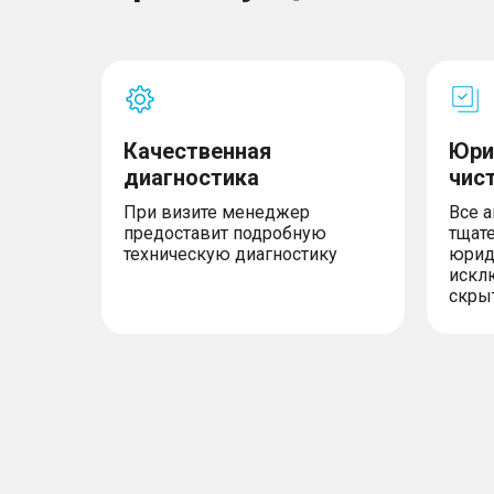
Качественная
Юри
диагностика
чис
При визите менеджер
Все 
предоставит подробную
тщат
техническую диагностику
юрид
искл
скры