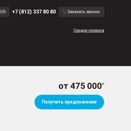
Ford
Land Rover
+7 (812) 337 80 80
RUS
Заказать звонок
Volvo
Cadillac
ENG
Скидки сервиса
CN
от
475 000
Получить предложение