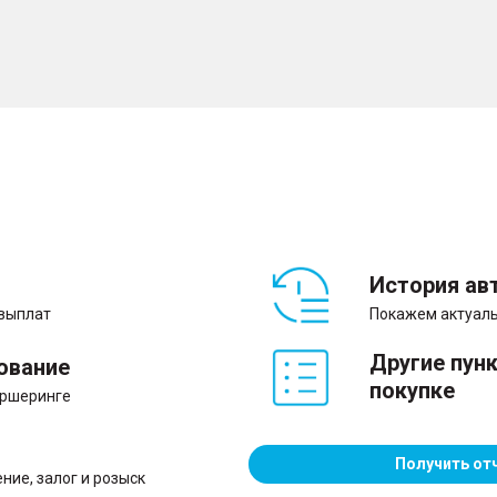
История ав
 выплат
Покажем актуаль
Другие пун
ование
покупке
аршеринге
Получить от
ние, залог и розыск