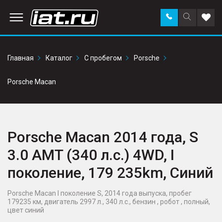
Заказать
Поиск
Доба
звонок
по
в
сайту
избр
Главная
Каталог
С пробегом
Porsche
Porsche Macan
Porsche Macan 2014 года, S
3.0 AMT (340 л.с.) 4WD, I
поколение, 179 235km, Синий
Porsche Macan I поколение S, 2014 года выпуска, пробег
179235 км, двигатель 2997 л., 340 л.с., бензин , робот , полный,
цвет синий