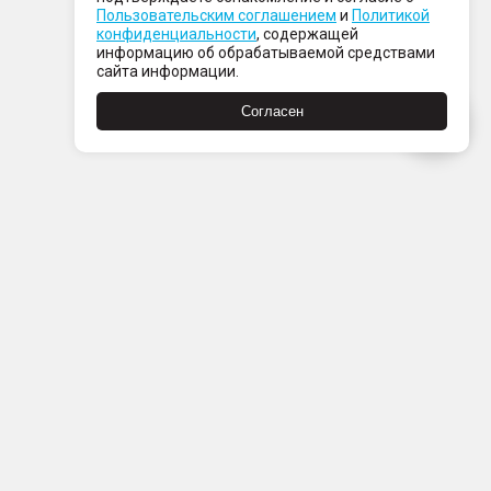
Пользовательским соглашением
и
Политикой
конфиденциальности
, содержащей
информацию об обрабатываемой средствами
сайта информации.
Согласен
Пн-Пт с 08:00 до 21:00
Сб-Вс с 09:00 до 21:00
+7 (812) 337 80 80
Заказать звонок
Скачать
Скачать
в
в