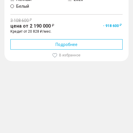
Белый
3 108 600
цена от 2 190 000
- 918 600
Кредит от 20 828 ₽/мес.
Подробнее
В избранное
1
/
10