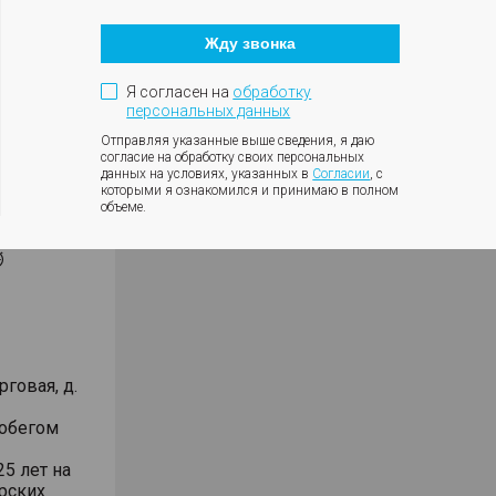
Кнопка
закрытия
Жду звонка
модального
вленной
окна
 том числе
Я согласен на
обработку
персональных данных
 КАСКО от
Отправляя указанные выше сведения, я даю
согласие на обработку своих персональных
БДД,
данных на условиях, указанных в
Согласии
, с
которыми я ознакомился и принимаю в полном
объеме.
⏱
говая, д.
робегом
5 лет на
рских