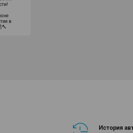
сти!
ионе
тия в
🔨
История ав