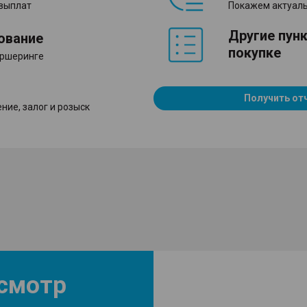
 выплат
Покажем актуаль
Другие пун
ование
покупке
аршеринге
Получить от
ние, залог и розыск
осмотр