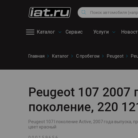
Мотоциклы
Vo
Снегоходы
Поиск
Au
Квадроциклы
Ci
Каталог
Сервис
Услуги
Новост
Онлайн запись на
Главная
Каталог
С пробегом
Peugeot
Peu
сервис
Peugeot 107 2007 го
поколение, 220 1
Peugeot 107 I поколение Active, 2007 года выпуска, про
цвет красный
0 0 0 1 5 9 6 5 6