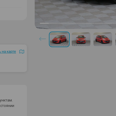
 на карте
унктам.
остоянии