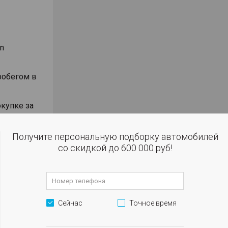
n
робегом в
окупке за
ъемнике
Получите персональную подборку автомобилей
анием
со скидкой до 600 000 руб!
били
дмет
чет
Сейчас
Точное время
ении 2-х
 кассы,