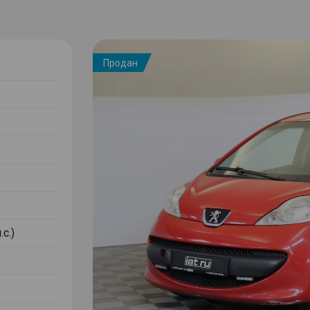
Продан
.с.)