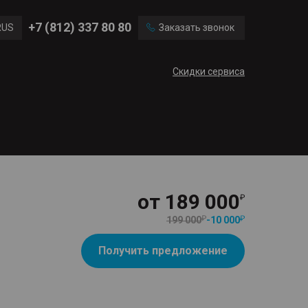
Ford
Land Rover
+7 (812) 337 80 80
RUS
Заказать звонок
Volvo
Cadillac
ENG
Скидки сервиса
CN
от
189 000
199 000
-
10 000
Получить предложение