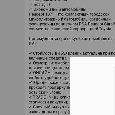
✅ Без ДТП!
✅ Экономичный автомобиль!
Peugeot 107 — это компактный городской
микролитражный автомобиль, созданный
французским концерном PSA Peugeot Citroë
совместно с японской корпорацией Toyota.
Преимущества при покупке автомобиля с п
ИАТ:
✔ Стоимость в объявлении актуальна при п
наличные средства;
✔ Осмотр автомобиля в помещении, на под
или же при дневном свете;
✔ ОНЛАЙН осмотр автомобиля с использов
любого удобного для Вас мессенджера;
✔ Юридическая чистота сделки. Все автомо
проходят проверку по базам ГИБДД на пре
розыска и угона;
✔ TRADE-IN (выкупим ваш автомобиль в за
стоимости покупки);
✔ Срочный выкуп любого автомобиля в теч
часов, деньги сразу (на карту, наличными из