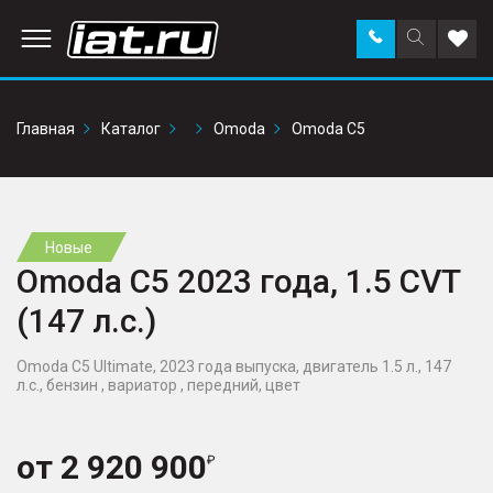
Заказать
Поиск
Доба
звонок
по
в
сайту
избр
Главная
Каталог
Omoda
Omoda C5
Новые
Omoda C5 2023 года, 1.5 CVT
(147 л.с.)
Omoda C5 Ultimate, 2023 года выпуска, двигатель 1.5 л., 147
л.с., бензин , вариатор , передний, цвет
от
2 920 900