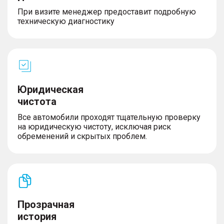
– USB
При визите менеджер предоставит подробную
– TV
техническую диагностику
– Функция Apple CarPlay
– Функция Android Auto
– Голосовое управление
– Bluetooth
– Мультифункциональное рулевое колесо
– Беспроводная зарядка для телефона
– Розетка 12V
Юридическая
– Электронная приборная панель
чистота
Все автомобили проходят тщательную проверку
на юридическую чистоту, исключая риск
Салон и интерьер
обременений и скрытых проблем.
– Кожаная обивка салона
– Кожаный руль
– Панорамная крыша
– Третий задний подголовник
– Передний центральный подлокотник
Прозрачная
история