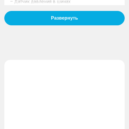
– Датчик давления в шинах
– ЭРА-ГЛОНАСС
Пассивная безопасность
– Подушки безопасности водителя
– Подушки безопасности пассажира
– Боковые передние подушки безопасности
– Оконные шторки безопасности
– Блокировка замков задних дверей
– Система крепления детских автокресел
Противоугонная система
– Дистанционный запуск двигателя
– Иммобилайзер
– Центральный замок