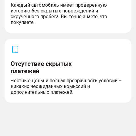
Каждый автомобиль имеет проверенную
Экстерьер
историю без скрытых повреждений и
– Размер дисков 18″
скрученного пробега. Вы точно знаете, что
покупаете.
Освещение
– Светодиодные фары
– Противотуманные фары
Отсутствие скрытых
– Огни дневного хода
платежей
Честные цены и полная прозрачность условий –
никаких неожиданных комиссий и
Комплектность
дополнительных платежей.
– Запасное колесо