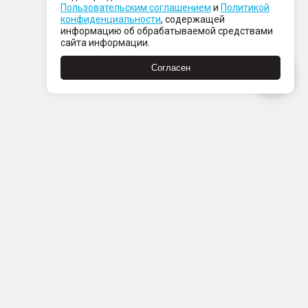
Пользовательским соглашением
и
Политикой
конфиденциальности
, содержащей
информацию об обрабатываемой средствами
сайта информации.
Согласен
Пн-Пт с 08:00 до 21:00
Сб-Вс с 09:00 до 21:00
+7 (812) 337 80 80
Заказать звонок
Скачать
Скачать
в
в