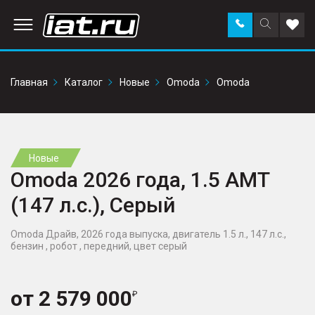
Заказать
Поиск
Доба
звонок
по
в
сайту
избр
Главная
Каталог
Новые
Omoda
Omoda
Новые
Omoda 2026 года, 1.5 AMT
(147 л.с.), Серый
Omoda Драйв, 2026 года выпуска, двигатель 1.5 л., 147 л.с.,
бензин , робот , передний, цвет серый
от
2 579 000