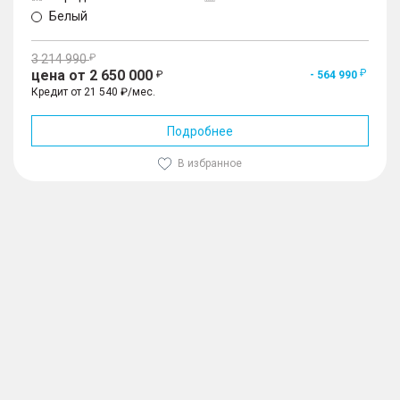
Белый
3 214 990
цена от 2 650 000
- 564 990
Кредит от 21 540 ₽/мес.
Подробнее
В избранное
1
/
10