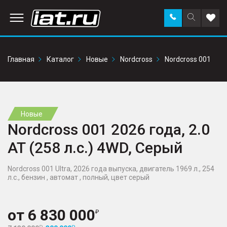
Заказать
Поиск
Доба
звонок
по
в
сайту
избр
Главная
Каталог
Новые
Nordcross
Nordcross 001
Новые
Nordcross 001 2026 года, 2.0
AT (258 л.с.) 4WD, Серый
Nordcross 001 Ultra, 2026 года выпуска, двигатель 1969 л., 254
л.с., бензин , автомат , полный, цвет серый
от
6 830 000