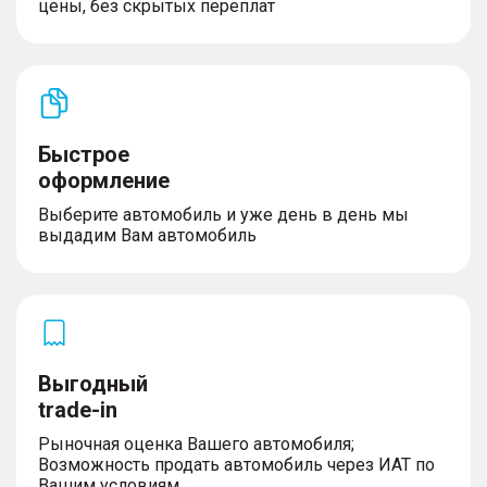
– Напоминание о непристегнутом ремне
цены, без скрытых переплат
безопасности переднего сиденья
– Регулировка по высоте ремня безопасности
передних сидений
– Предварительное натяжение ремней
безопасности передних сидений
– Электрическая противоугонная система
автомобиля
Быстрое
– Высокопрочная конструкция кузова
оформление
– Антикоррозийная защита
Выберите автомобиль и уже день в день мы
выдадим Вам автомобиль
ADAS (Системы помощи водителю)
– Функция удержания автомобиля на месте Auto
Hold
– Электронное переключение передач
Выгодный
– Интеллектуальная система Старт/Стоп
– Выбор режима движения: Экологичный /
trade-in
Спортивный /Комфортный /Для бездорожья /
Рыночная оценка Вашего автомобиля;
Индивидуальный
Возможность продать автомобиль через ИАТ по
– Адаптивный круиз-контроль с ассистентом
Вашим условиям