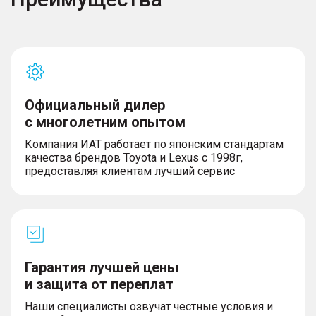
системы и устройства электропитания
– Мультимедийная система с сенсорным экраном
– Количество динамиков – 14
– Аудиосистема
– Интерфейс подключения мобильного телефона
к мультимедийной системе автомобиля
– Разъемы USB (Передний ряд – 2, Второй ряд –
Официальный дилер
2 и Третий ряд – 1)
с многолетним опытом
– Электрическая розетка 12В в багажнике
– Система вызова экстренных оперативных
Компания ИАТ работает по японским стандартам
служб
качества брендов Toyota и Lexus с 1998г,
предоставляя клиентам лучший сервис
Комфорт и безопасность
– Система контроля качества воздуха (AQS)
– Вентиляция второго ряда сидений
– Вентиляция третьего ряда сидений
Гарантия лучшей цены
– Багажная дверь с электроприводом
и защита от переплат
– Передние подушки безопасности (водителя и
пассажира)
Наши специалисты озвучат честные условия и