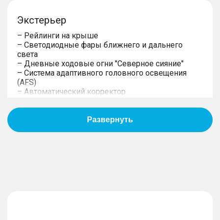
Экстерьер
– Рейлинги на крыше
– Светодиодные фары ближнего и дальнего
света
– Дневные ходовые огни "Северное сияние"
– Система адаптивного головного освещения
(AFS)
– Автоматический корректор
– Задержка выключения фар "Follow me home"
– Светодиодные задние комбинированные
фонари "Энергетический куб"
– Задний светодиодный противотуманный
фонарь
– Сдвижной люк в панорамной крыше
– Шумоизолирующие стёкла (передние боковые
стёкла)
– Электрообогрев форсунок омывателя
– Наружные зеркала заднего вида с
электрорегулировкой, подогревом и
складыванием
– Функция памяти наружных зеркал заднего