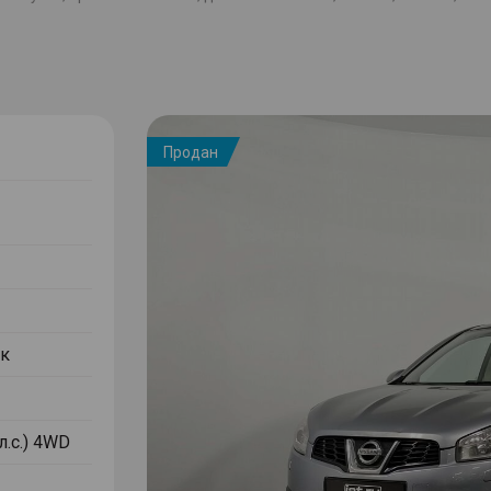
Продан
к
л.с.) 4WD