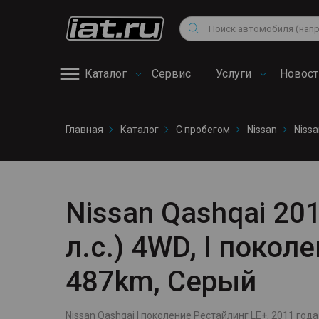
Мотоциклы
Vo
Снегоходы
Поиск
Au
Квадроциклы
Ci
Каталог
Сервис
Услуги
Новост
Онлайн запись на
Главная
Каталог
С пробегом
Nissan
Nissa
сервис
Nissan Qashqai 201
л.с.) 4WD, I покол
487km, Серый
Nissan Qashqai I поколение Рестайлинг LE+, 2011 года 