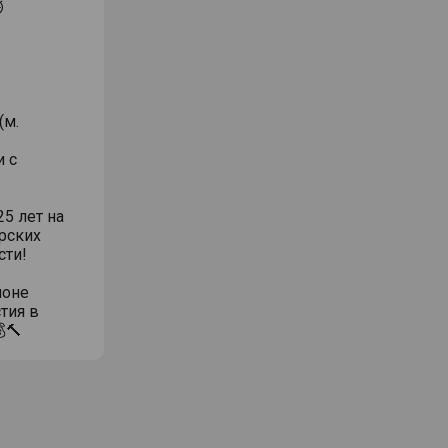
⏱
(м.
и с
5 лет на
рских
сти!
ионе
тия в
🔨