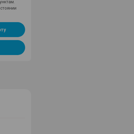
унктам.
остоянии
рту