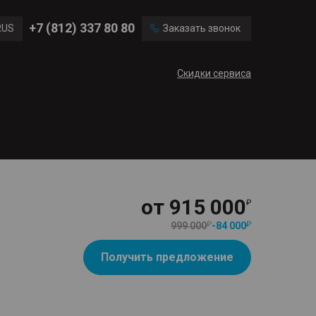
Ford
Land Rover
+7 (812) 337 80 80
RUS
Заказать звонок
Volvo
Cadillac
ENG
Скидки сервиса
CN
от
915 000
999 000
-
84 000
Получить предложение