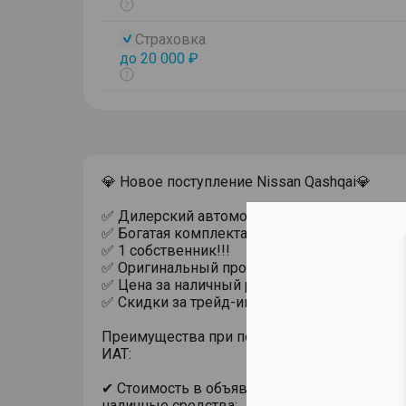
Показать
тултип
Страховка
до 20 000 ₽
Показать
тултип
💎 Hовoе поступлeниe Nissan Qashqai💎
✅ Дилерcкий автoмобиль!!!
✅ Бoгaтaя комплектация !!!
✅ 1 собственник!!!
✅ Оpигинaльный пpобeг!!!
✅ Цена за наличный расчет!!!
✅ Скидки за трейд-ин и кредит!!!
Преимущества при покупке автомобиля с п
ИАТ:
✔ Стоимость в объявлении актуальна при п
наличные средства;