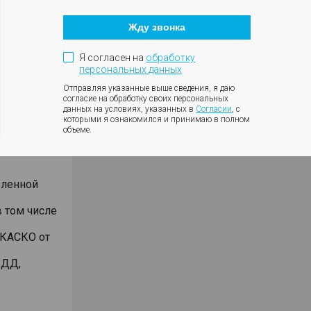
Кнопка
ъемнике
закрытия
Жду звонка
модального
окна
анием
Я согласен на
обработку
били
персональных данных
дмет
Отправляя указанные выше сведения, я даю
согласие на обработку своих персональных
чет
данных на условиях, указанных в
Согласии
, с
которыми я ознакомился и принимаю в полном
ении 2-х
объеме.
 кассы,
вленной
 том числе
 КАСКО от
БДД,