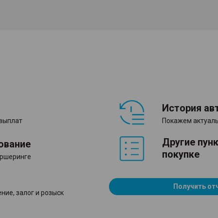
История ав
 выплат
Покажем актуаль
Другие пун
ование
покупке
аршеринге
Получить от
ние, залог и розыск