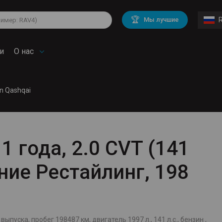
lkswagen
Mitsubishi
BMW
🏆
Мы лучшие
di
Chevrolet
Mercedes Benz
troen
Mini
и
О нас
n Qashqai
1 года, 2.0 CVT (141
ение Рестайлинг, 198
выпуска, пробег 198487 км, двигатель 1997 л., 141 л.с., бензин ,