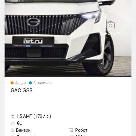
Еще 24 фото
Акции
В наличии
GAC GS3
1.5 AMT (170 л.с.)
GL
Бензин
Робот