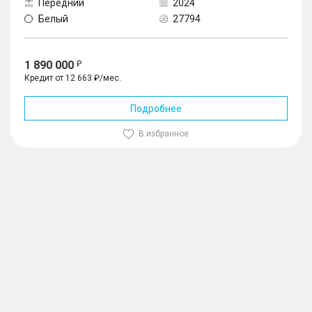
Передний
2024
Белый
27794
1 890 000
Кредит от 12 663 ₽/мес.
Подробнее
В избранное
1
/
10