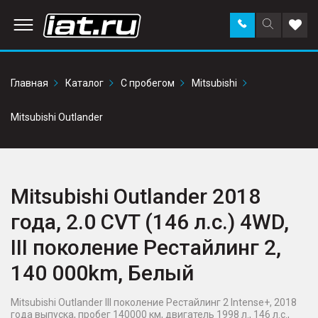
Заказать
Поиск
Доба
звонок
по
в
сайту
избр
Главная
Каталог
С пробегом
Mitsubishi
Mitsubishi Outlander
Mitsubishi Outlander 2018
года, 2.0 CVT (146 л.с.) 4WD,
III поколение Рестайлинг 2,
140 000km, Белый
Mitsubishi Outlander III поколение Рестайлинг 2 Intense+, 2018
года выпуска, пробег 140000 км, двигатель 1998 л., 146 л.с.,