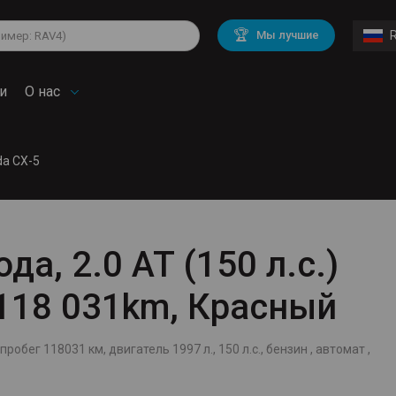
lkswagen
Mitsubishi
BMW
🏆
Мы лучшие
di
Chevrolet
Volvo
troen
Mini
и
О нас
a CX-5
да, 2.0 AT (150 л.с.)
 118 031km, Красный
обег 118031 км, двигатель 1997 л., 150 л.с., бензин , автомат ,