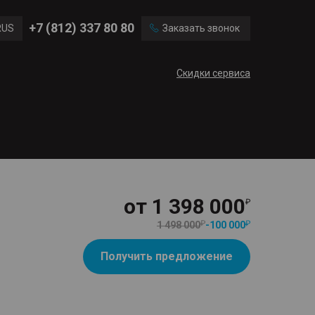
Ford
Land Rover
+7 (812) 337 80 80
RUS
Заказать звонок
Mercedes Benz
Cadillac
ENG
Скидки сервиса
CN
от
1 398 000
1 498 000
-
100 000
Получить предложение