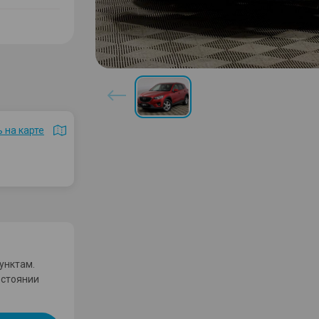
 на карте
унктам.
остоянии