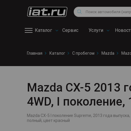
Мотоциклы
Vo
Снегоходы
Поиск
Au
Квадроциклы
Ci
Каталог
Сервис
Услуги
Новост
Онлайн запись на
Главная
Каталог
С пробегом
Mazda
Mazd
сервис
Mazda CX-5 2013 го
4WD, I поколение,
Mazda CX-5 I поколение Supreme, 2013 года выпуска, пр
полный, цвет красный