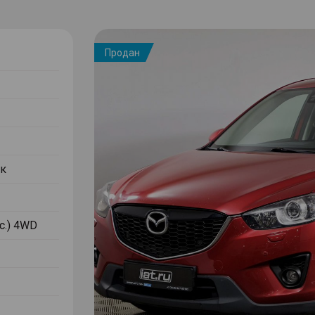
Продан
к
.с.) 4WD