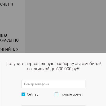
ЧЕТ!!!
КА!
КРАСЫ ПО
ЧНЯЙТЕ У
робегом в
Получите персональную подборку автомобилей
со скидкой до 600 000 руб!
упке за
емнике или
анием
Сейчас
Точное время
или
дмет