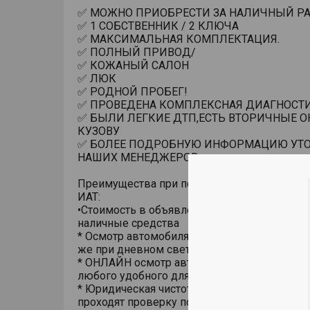
✅ МОЖНО ПРИОБРЕСТИ ЗА НАЛИЧНЫЙ РАС
✅ 1 СОБСТВЕННИК / 2 КЛЮЧА
✅ МАКСИМАЛЬНАЯ КОМПЛЕКТАЦИЯ.
✅ ПОЛНЫЙ ПРИВОД/
✅ КОЖАНЫЙ САЛОН
✅ ЛЮК
✅ РОДНОЙ ПРОБЕГ!
✅ ПРОВЕДЕНА КОМПЛЕКСНАЯ ДИАГНОСТИ
✅ БЫЛИ ЛЕГКИЕ ДТП,ЕСТЬ ВТОРИЧНЫЕ О
КУЗОВУ
✅ БОЛЕЕ ПОДРОБНУЮ ИНФОРМАЦИЮ УТО
НАШИХ МЕНЕДЖЕРОВ.
Преимущества при покупке автомобиля с п
ИАТ:
•Стоимость в объявлении актуальна при пок
наличные средства
* Осмотр автомобиля в помещении, на подъ
же при дневном свете;
* ОНЛАЙН осмотр автомобиля с использов
любого удобного для Вас мессенджера;
* Юридическая чистота сделки. Все автомоб
проходят проверку по базам ГИБДД на пре