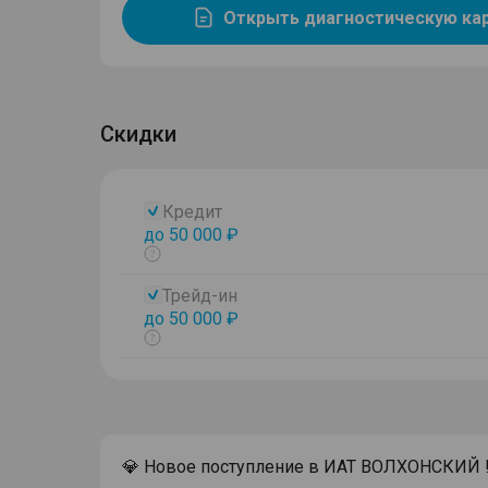
Открыть диагностическую ка
Скидки
Кредит
до 50 000 ₽
Показать
тултип
Трейд-ин
до 50 000 ₽
Показать
тултип
💎 Новое поступление в ИАТ ВОЛХОНСКИЙ !