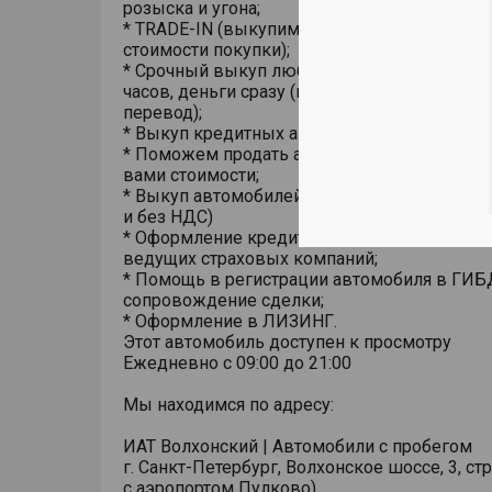
розыска и угона;
* TRADE-IN (выкупим ваш автомобиль в зач
стоимости покупки);
* Срочный выкуп любого автомобиля в тече
часов, деньги сразу (на карту, наличными из
перевод);
* Выкуп кредитных автомобилей,
* Поможем продать автомобиль по установ
вами стоимости;
* Выкуп автомобилей у юридических лиц (в
и без НДС)
* Оформление кредита, страховки ОСАГО и 
ведущих страховых компаний;
* Помощь в регистрации автомобиля в ГИБ
сопровождение сделки;
* Оформление в ЛИЗИНГ.
Этот автомобиль доступен к просмотру
Ежедневно с 09:00 до 21:00
Мы находимся по адресу:
ИАТ Волхонский | Автомобили с пробегом
г. Санкт-Петербург, Волхонское шоссе, 3, стр
с аэропортом Пулково)