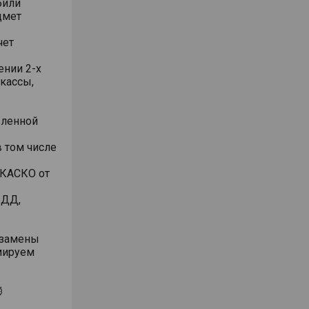
били
дмет
чет
ении 2-х
 кассы,
вленной
 том числе
 КАСКО от
БДД,
/замены
рмируем
⏱