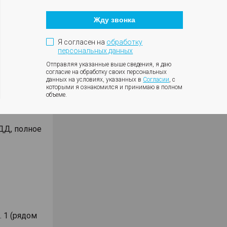
Кнопка
закрытия
ет
Жду звонка
модального
окна
нии 2-х
 кассы,
Я согласен на
обработку
персональных данных
Отправляя указанные выше сведения, я даю
ленной
согласие на обработку своих персональных
данных на условиях, указанных в
Согласии
, с
которыми я ознакомился и принимаю в полном
 том числе
объеме.
КАСКО от
ДД, полное
. 1 (рядом