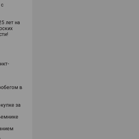
 с
5 лет на
рских
сти!
нкт-
робегом в
окупке за
ъемнике
анием