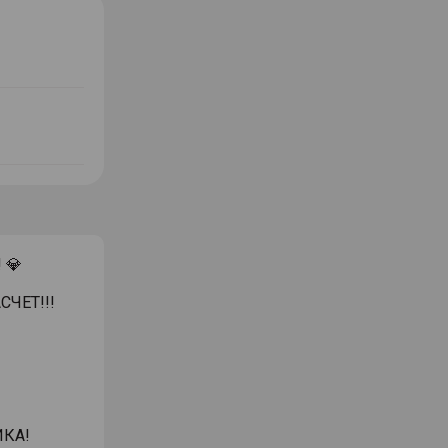
 💎
ЧЕТ!!!
КА!