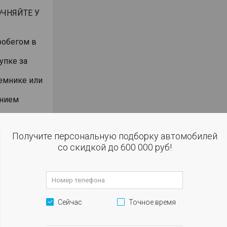
ЧНЯЙТЕ У
робегом в
упке за
емнике или
анием
или
дмет
Получите персональную подборку автомобилей
со скидкой до 600 000 руб!
ет
нии 2-х
 кассы,
Сейчас
Точное время
ленной
 том числе