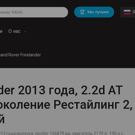
lkswagen
Mitsubishi
BMW
🏆
Мы лучшие
di
Chevrolet
Mercedes Benz
troen
Mini
и
О нас
Land Rover Freelander
der 2013 года, 2.2d AT
 поколение Рестайлинг 2,
й
13 года выпуска, пробег 166879 км, двигатель 2179 л., 190 л.с.,