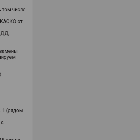
 том числе
 КАСКО от
БДД,
/замены
рмируем
⏱
. 1 (рядом
 с