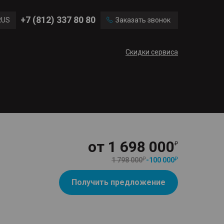
Ford
Land Rover
+7 (812) 337 80 80
RUS
Заказать звонок
Volvo
Cadillac
ENG
Скидки сервиса
CN
от
1 698 000
1 798 000
-
100 000
Получить предложение