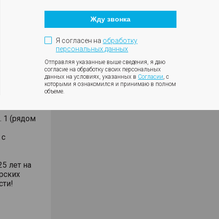
Кнопка
закрытия
КАСКО от
Жду звонка
модального
окна
ДД, полное
Я согласен на
обработку
персональных данных
Отправляя указанные выше сведения, я даю
согласие на обработку своих персональных
данных на условиях, указанных в
Согласии
, с
которыми я ознакомился и принимаю в полном
объеме.
. 1 (рядом
 с
5 лет на
рских
сти!