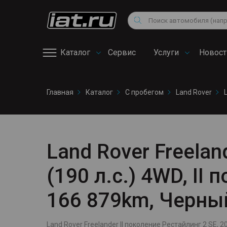
Мотоциклы
Vo
Снегоходы
Поиск
Au
Квадроциклы
Ci
Каталог
Сервис
Услуги
Новост
Онлайн запись на
Главная
Каталог
С пробегом
Land Rover
сервис
Land Rover Freelan
(190 л.с.) 4WD, II
166 879km, Черны
Land Rover Freelander II поколение Рестайлинг 2 SE, 20