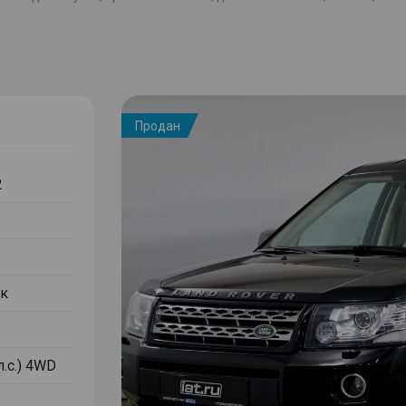
Продан
2
к
л.с.) 4WD