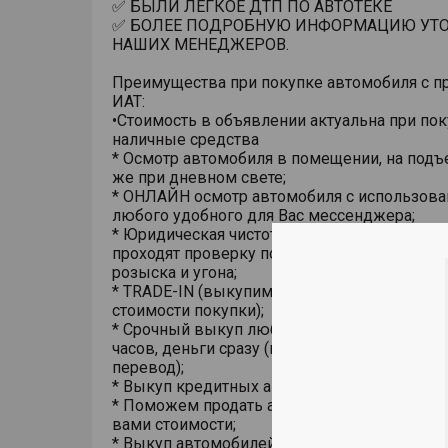
✅ БЫЛИ ЛЕГКОЕ ДТП ПО АВТОТЕКЕ
✅ БОЛЕЕ ПОДРОБНУЮ ИНФОРМАЦИЮ УТО
НАШИХ МЕНЕДЖЕРОВ.
Преимущества при покупке автомобиля с п
ИАТ:
•Стоимость в объявлении актуальна при пок
наличные средства
* Осмотр автомобиля в помещении, на подъ
же при дневном свете;
* ОНЛАЙН осмотр автомобиля с использов
любого удобного для Вас мессенджера;
* Юридическая чистота сделки. Все автомоб
проходят проверку по базам ГИБДД на пре
розыска и угона;
* TRADE-IN (выкупим ваш автомобиль в зач
стоимости покупки);
* Срочный выкуп любого автомобиля в тече
часов, деньги сразу (на карту, наличными из
перевод);
* Выкуп кредитных автомобилей,
* Поможем продать автомобиль по установ
вами стоимости;
* Выкуп автомобилей у юридических лиц (в