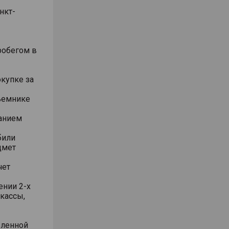
нкт-
робегом в
окупке за
ъемнике
анием
били
дмет
чет
ении 2-х
 кассы,
вленной