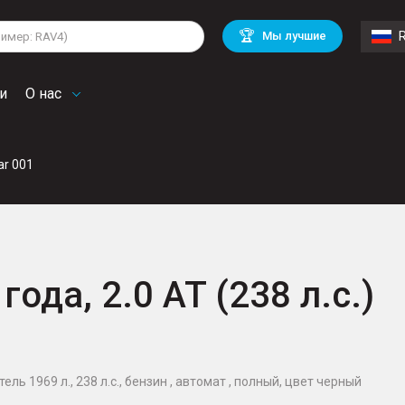
lkswagen
Mitsubishi
BMW
🏆
Мы лучшие
di
Chevrolet
Volvo
troen
Mini
и
О нас
ar 001
года, 2.0 AT (238 л.с.)
ель 1969 л., 238 л.с., бензин , автомат , полный, цвет черный