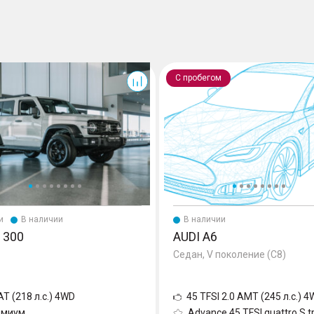
A6
С пробегом
и
В наличии
В наличии
 300
AUDI A6
Седан, V поколение (C8)
AT (218 л.с.) 4WD
45 TFSI 2.0 AMT (245 л.с.) 
емиум
Advance 45 TFSI quattro S t