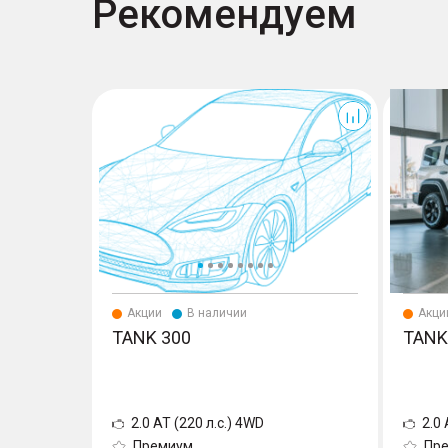
Рекомендуем
300
300
Акции
В наличии
Акци
TANK 300
TANK
2.0 AT (220 л.с.) 4WD
2.0 
Премиум
Пр