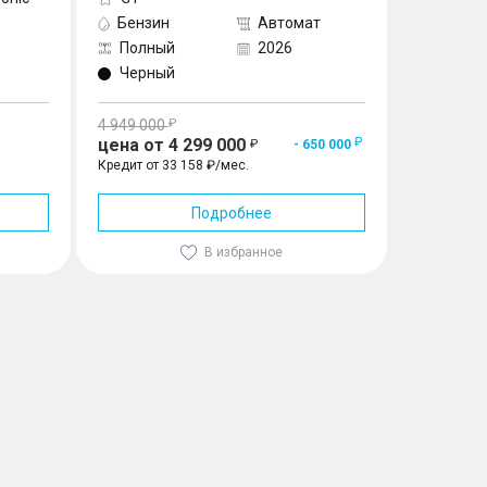
Бензин
Автомат
Бензин
Полный
2026
Перед
Черный
Черны
4 949 000
цена от 4 299 000
4 200 00
- 650 000
Кредит от 33 158 ₽/мес.
Кредит от 2
Подробнее
В избранное
Купить
Заказать звонок