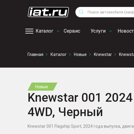
Мотоциклы
Vo
Снегоходы
Поиск
Au
Квадроциклы
Ci
Каталог
Сервис
Услуги
Новост
Онлайн запись на
Главная
Каталог
Новые
Knewstar
Knewst
сервис
Новые
Knewstar 001 2024 
4WD, Черный
Knewstar 001 Flagship Sport, 2024 года выпуска, двигат