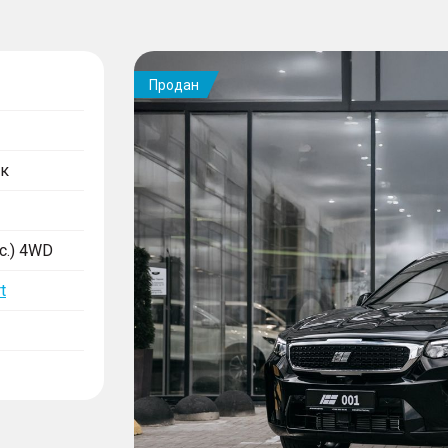
Продан
к
.с.) 4WD
t