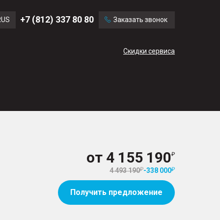
Ford
Land Rover
+7 (812) 337 80 80
RUS
Заказать звонок
Mercedes Benz
Cadillac
ENG
Скидки сервиса
CN
от
4 155 190
4 493 190
-
338 000
Получить предложение