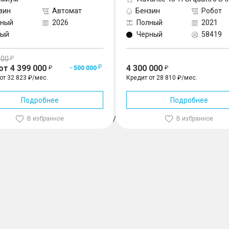
зин
Автомат
Бензин
Робот
лный
2026
Полный
2021
лый
Черный
58419
000
от 4 399 000
4 300 000
- 500 000
от 32 823 ₽/мес.
Кредит от 28 810 ₽/мес.
Подробнее
Подробнее
В избранное
1
/
3
В избранное
(238 л.с.) 4WD, Черный
4 155 190