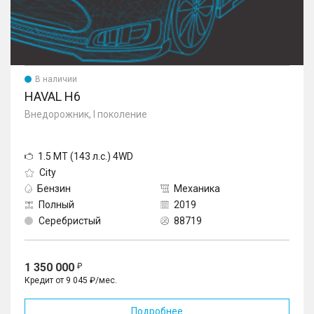
В наличии
HAVAL H6
Внедорожник, I поколение
1.5 MT (143 л.с.) 4WD
City
Бензин
Механика
Полный
2019
Серебристый
88719
1 350 000
Кредит от 9 045 ₽/мес.
Подробнее