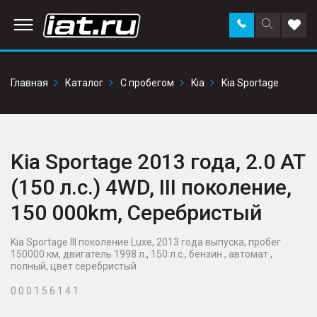
Заказать
Поиск
Доба
звонок
по
в
сайту
избр
Главная
Каталог
С пробегом
Kia
Kia Sportage
Kia Sportage 2013 года, 2.0 AT
(150 л.с.) 4WD, III поколение,
150 000km, Серебристый
Kia Sportage III поколение Luxe, 2013 года выпуска, пробег
150000 км, двигатель 1998 л., 150 л.с., бензин , автомат ,
полный, цвет серебристый
0 0 0 1 5 6 1 4 1