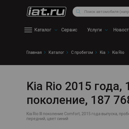
Мотоциклы
Vo
Снегоходы
Поиск
Au
Квадроциклы
Ci
Каталог
Сервис
Услуги
Новост
Онлайн запись на
Главная
Каталог
С пробегом
Kia
Kia Rio
сервис
Kia Rio 2015 года, 1
поколение, 187 76
Kia Rio III поколение Comfort, 2015 года выпуска, пробе
передний, цвет синий