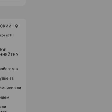
НСКИЙ ! 💎
ЧЕТ!!!
КА!
ЧНЯЙТЕ У
робегом в
упке за
емнике или
анием
или
дмет