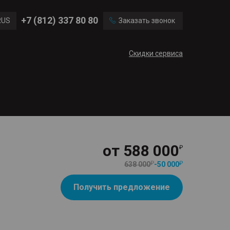
Ford
Land Rover
+7 (812) 337 80 80
RUS
Заказать звонок
Volvo
Cadillac
ENG
Скидки сервиса
CN
от
588 000
638 000
-
50 000
Получить предложение