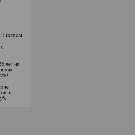
⏱
. 1 (рядом
 с
5 лет на
рских
сти!
ионе
тия в
🔨