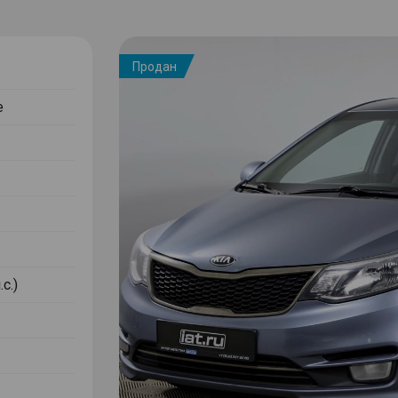
Продан
е
с.)