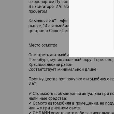
с аэропортом Пулково)
В навигаторе: ИАТ Волхонский | Автомобили
пробегом
Компания ИАТ - официальный дилер более 2
рынке, 14 автомобильных брендов, 13 диле
центров в Санкт-Петербурге. Ждем вас в го
Место осмотра
Осмотреть автомобиль можно по адресу: Са
Петербург, муниципальный округ Горелово,
Красносельский район
Соответствует минимальной длине
Преимущества при покупке автомобиля с п
ИАТ:
✔ Стоимость в объявлении актуальна при п
наличные средства;
✔ Осмотр автомобиля в помещении, на под
или же при дневном свете;
✔ ОНЛАЙН осмотр автомобиля с использов