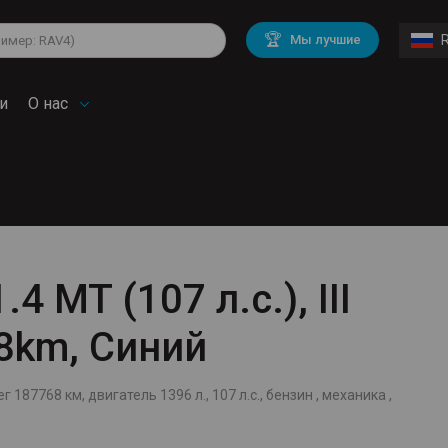
lkswagen
Mitsubishi
BMW
🏆
Мы лучшие
di
Chevrolet
Mercedes Benz
troen
Mini
и
О нас
.4 MT (107 л.с.), III
8km, Синий
г 187768 км, двигатель 1396 л., 107 л.с., бензин , механика ,