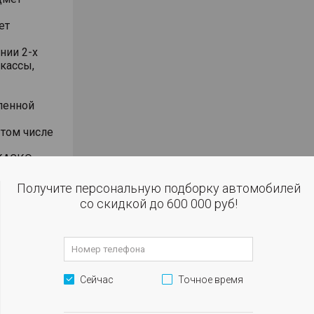
ет
нии 2-х
 кассы,
ленной
 том числе
КАСКО от
ДД, полное
Получите персональную подборку автомобилей
со скидкой до 600 000 руб!
Сейчас
Точное время
. 1 (рядом