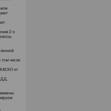
били
дмет
чет
ении 2-х
 кассы,
вленной
 том числе
 КАСКО от
БДД,
/замены
рмируем