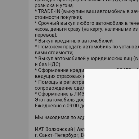
розыска и угона;
* TRADE-IN (выкупим ваш автомобиль в зач
стоимости покупки);
* Срочный выкуп любого автомобиля в тече
часов, деньги сразу (на карту, наличными из
перевод);
* Выкуп кредитных автомобилей,
* Поможем продать автомобиль по установ
вами стоимости;
* Выкуп автомобилей у юридических лиц (в
и без НДС)
* Оформление кредита, страховки ОСАГО и 
ведущих страховых компаний;
* Помощь в регистрации автомобиля в ГИБ
сопровождение сделки;
* Оформление в ЛИЗИНГ.
Этот автомобиль доступен к просмотру
Ежедневно с 09:00 до 21:00
Мы находимся по адресу:
ИАТ Волхонский | Автомобили с пробегом
г. Санкт-Петербург, Волхонское шоссе, 3, стр