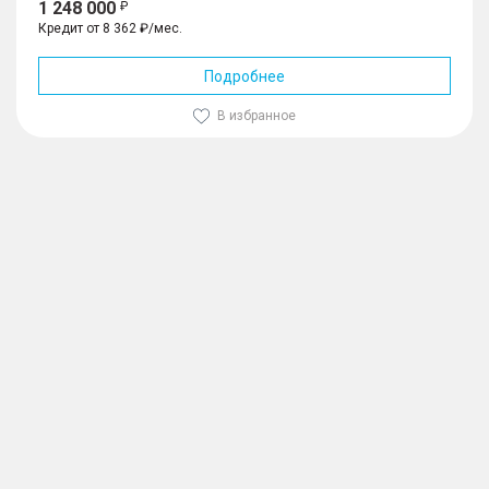
1 248 000
Кредит от 8 362 ₽/мес.
Подробнее
В избранное
1
/
10