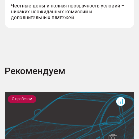
Честные цены и полная прозрачность условий –
никаких неожиданных комиссий и
дополнительных платежей.
Рекомендуем
Optima
P
С пробегом