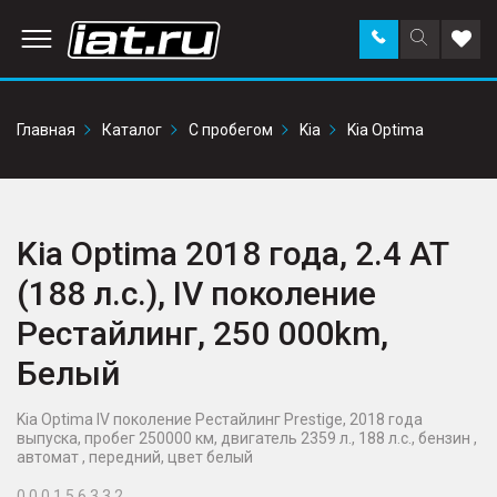
Заказать
Поиск
Доба
звонок
по
в
сайту
избр
Главная
Каталог
С пробегом
Kia
Kia Optima
Kia Optima 2018 года, 2.4 AT
(188 л.с.), IV поколение
Рестайлинг, 250 000km,
Белый
Kia Optima IV поколение Рестайлинг Prestige, 2018 года
выпуска, пробег 250000 км, двигатель 2359 л., 188 л.с., бензин ,
автомат , передний, цвет белый
0 0 0 1 5 6 3 3 2