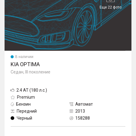
Еще 22 фото
В наличии
KIA OPTIMA
Седан, III поколение
2.4 AT (180 л.с.)
Premium
Бензин
Автомат
Передний
2013
Черный
158288