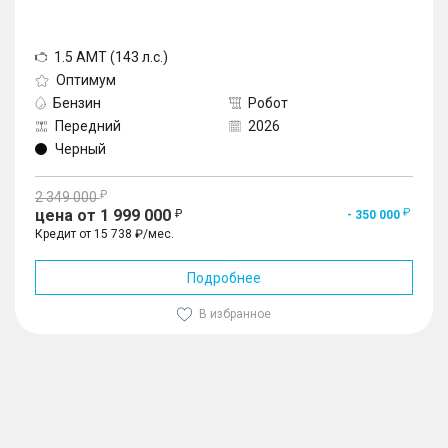
1.5 AMT (143 л.с.)
Оптимум
Бензин
Робот
Передний
2026
Черный
2 349 000
цена от 1 999 000
- 350 000
Кредит от 15 738 ₽/мес.
Подробнее
В избранное
1
/
10