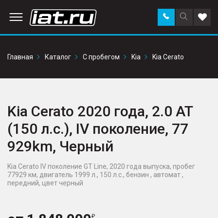
Заказать
Поиск
Доба
звонок
по
в
сайту
избр
Главная
Каталог
С пробегом
Kia
Kia Cerato
Kia Cerato 2020 года, 2.0 AT
(150 л.с.), IV поколение, 77
929km, Черный
Kia Cerato IV поколение GT Line, 2020 года выпуска, пробег
77929 км, двигатель 1999 л., 150 л.с., бензин , автомат ,
передний, цвет черный