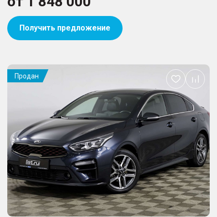
от
1 848 000
Получить предложение
Продан
Добавить
в
избранное