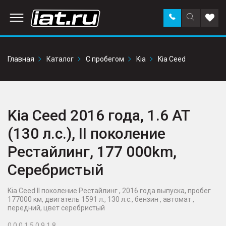
Заказать
Поиск
Доба
звонок
по
в
сайту
избр
Главная
Каталог
С пробегом
Kia
Kia Ceed
Kia Ceed 2016 года, 1.6 AT
(130 л.с.), II поколение
Рестайлинг, 177 000km,
Серебристый
Kia Ceed II поколение Рестайлинг , 2016 года выпуска, пробег
177000 км, двигатель 1591 л., 130 л.с., бензин , автомат ,
передний, цвет серебристый
0 0 0 1 5 0 9 1 8