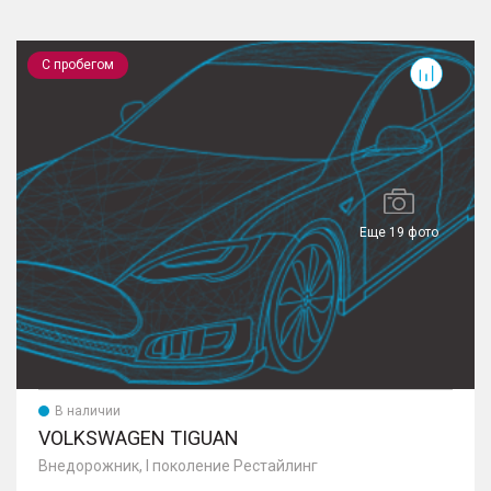
Tiguan
T
С пробегом
Еще 19 фото
В наличии
VOLKSWAGEN TIGUAN
Внедорожник, I поколение Рестайлинг