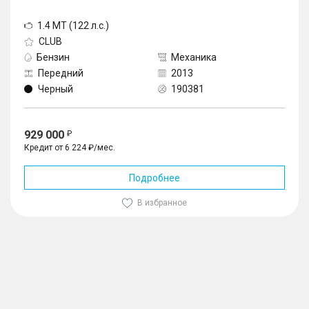
1.4 MT (122 л.с.)
CLUB
Бензин
Механика
Передний
2013
Черный
190381
929 000
Кредит от 6 224 ₽/мес.
Подробнее
В избранное
1
/
10