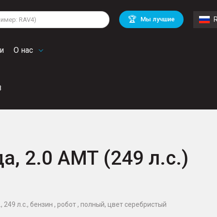
lkswagen
Mitsubishi
BMW
🏆
Мы лучшие
di
Chevrolet
Mercedes Benz
troen
Mini
и
О нас
8
а, 2.0 AMT (249 л.с.)
й
 249 л.с., бензин , робот , полный, цвет серебристый