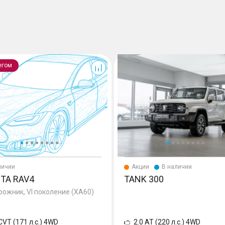
300
егом
личии
Акции
В наличии
TA RAV4
TANK 300
ожник, VI поколение (XA60)
 CVT (171 л.с.) 4WD
2.0 AT (220 л.с.) 4WD