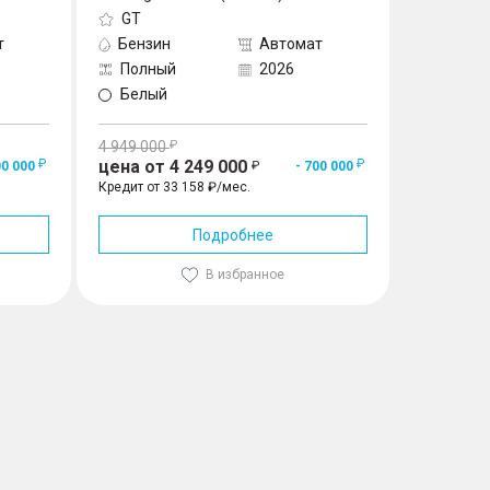
GT
Прести
т
Бензин
Автомат
Бензин
Полный
2026
Полны
Белый
Белый
4 949 000
4 751 010
цена от 4 249 000
цена от 
00 000
- 700 000
Кредит от 33 158 ₽/мес.
Кредит от 3
Подробнее
В избранное
Купить
Заказать звонок