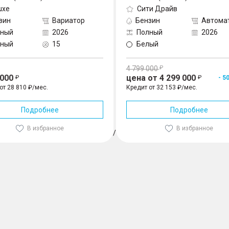
uxe
Сити Драйв
зин
Вариатор
Бензин
Автома
лный
2026
Полный
2026
рный
15
Белый
4 799 000
 000
цена от 4 299 000
- 5
от 28 810 ₽/мес.
Кредит от 32 153 ₽/мес.
Подробнее
Подробнее
В избранное
В избранное
1
/
3
49 л.с.) 4WD, Серебристый
4 149 000