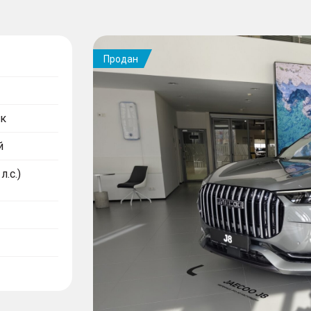
Продан
к
й
л.с.)