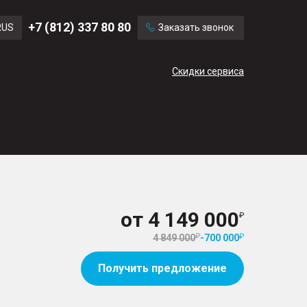
Ford
Land Rover
+7 (812) 337 80 80
RUS
Заказать звонок
Volvo
Cadillac
ENG
Скидки сервиса
CN
от
4 149 000
4 849 000
-
700 000
Получить предложение