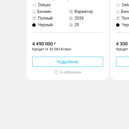
Deluxe
Del
Бензин
Вариатор
Бен
Полный
2026
По
Черный
20
Че
4 490 000
4 300
Кредит от 30 083 ₽/мес.
Кредит 
Подробнее
В избранное
Jaecoo J8 2.0 AMT (2