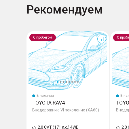
Рекомендуем
RAV4
RAV4
С пробегом
С проб
В наличии
В на
TOYOTA RAV4
TOYO
Внедорожник, VI поколение (XA60)
Внедор
2.0 CVT (171 л.с.) 4WD
2.0