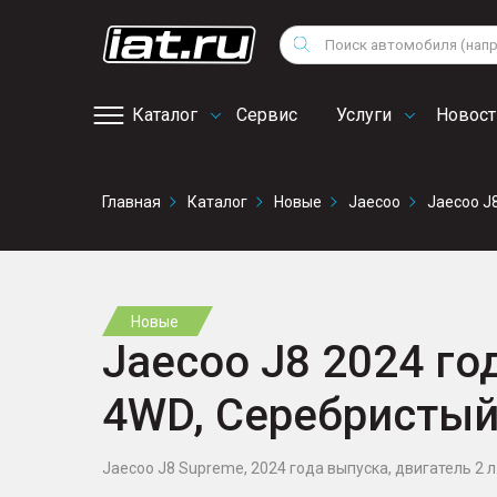
Мотоциклы
Vo
Снегоходы
Поиск
Au
Квадроциклы
Ci
Каталог
Сервис
Услуги
Новост
Онлайн запись на
Главная
Каталог
Новые
Jaecoo
Jaecoo J
сервис
Новые
Jaecoo J8 2024 год
4WD, Серебристы
Jaecoo J8 Supreme, 2024 года выпуска, двигатель 2 л.,