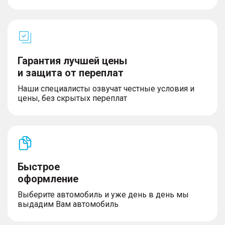
Технологии и мультимедиа
– 2 USB-разъема спереди и сзади
Гарантия лучшей цены
– 6 динамиков
– Цветной экран с бортовым компьютером в
и защита от переплат
панели приборов 10.25’’
Наши специалисты озвучат честные условия и
– Сенсорный дисплей 13.2’’
цены, без скрытых переплат
– USB Type-C
– Беспроводное подключение CarPlay/Android
Auto
– Беспроводная зарядка для смартфона
Быстрое
оформление
Выберите автомобиль и уже день в день мы
выдадим Вам автомобиль