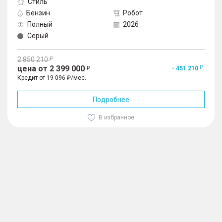
Стиль
Бензин
Робот
Полный
2026
Серый
2 850 210
цена от 2 399 000
- 451 210
Кредит от 19 096 ₽/мес.
Подробнее
В избранное
1
/
10