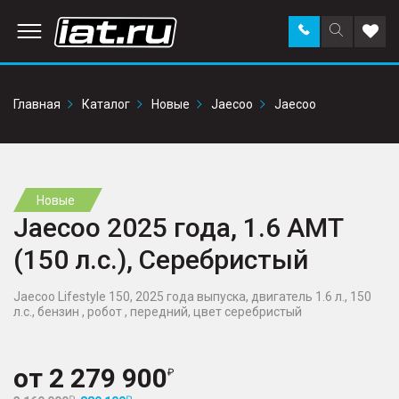
Заказать
Поиск
Доба
звонок
по
в
сайту
избр
Главная
Каталог
Новые
Jaecoo
Jaecoo
Новые
Jaecoo 2025 года, 1.6 AMT
(150 л.с.), Серебристый
Jaecoo Lifestyle 150, 2025 года выпуска, двигатель 1.6 л., 150
л.с., бензин , робот , передний, цвет серебристый
от
2 279 900