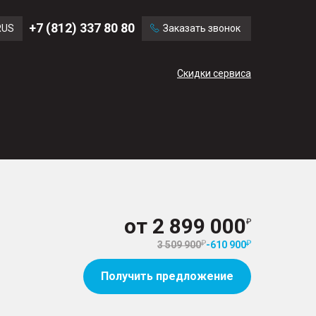
Ford
Land Rover
+7 (812) 337 80 80
RUS
Заказать звонок
Volvo
Cadillac
ENG
Скидки сервиса
CN
от
2 899 000
3 509 900
-
610 900
Получить предложение