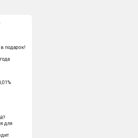
❗
в подарок!
года
0,01%
ий?
я для
едит