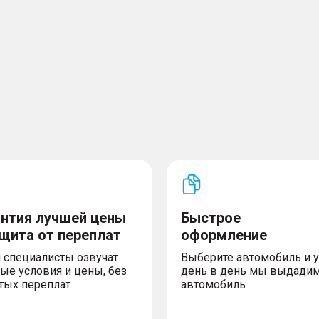
правлениях
ителя и пассажира
одителя и пассажира
ева салона
t/Stop
антия лучшей цены
Быстрое
гулировкой в 6-ти
ащита от переплат
оформление
 специалисты озвучат
Выберите автомобиль и 
егулировкой поясничного
ые условия и цены, без
день в день мы выдади
тых переплат
автомобиль
егулировкой в 4-х
тношении 1/3-2/3