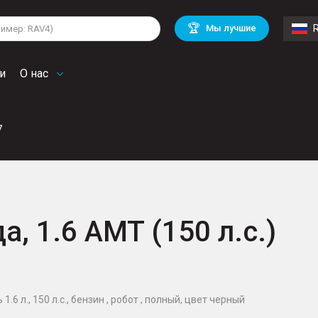
lkswagen
Mitsubishi
BMW
🏆
Мы лучшие
di
Chevrolet
Mercedes Benz
troen
Mini
и
О нас
7
а, 1.6 AMT (150 л.с.)
.6 л., 150 л.с., бензин , робот , полный, цвет черный