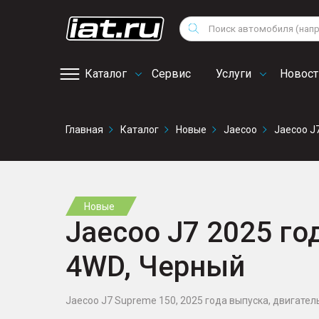
Мотоциклы
Vo
Снегоходы
Поиск
Au
Квадроциклы
Ci
Каталог
Сервис
Услуги
Новост
Онлайн запись на
Главная
Каталог
Новые
Jaecoo
Jaecoo J
сервис
Новые
Jaecoo J7 2025 год
4WD, Черный
Jaecoo J7 Supreme 150, 2025 года выпуска, двигатель 1