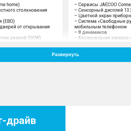
 me home)
– Сервисы JAECOO Conne
естного столкновения
– Сенсорный дисплей 13.2
– Цветной экран приборно
я (EBD)
– Система «Свободные рук
 дверей от открывания
мобильным телефоном
– 8 динамиков
ытии дверей (DOW)
– Беспроводная зарядка 
– Беспроводное подключен
– 2 USB-разъема спереди
– USB Type-C
– 2 USB-разъема сзади
туры в шинах (TPMS)
сти (ESC)
BS)
граничитель скорости
Дизайн
его пассажира
– 19-дюймовые алюмини
– Панорамный люк
вкой по высоте
– Окраска металлик
для 2-го ряда
– Наружная декоративна
 при вождении в темное
т-драйв
– Светодиодные фары ос
– Передние дневные све
оты дворников при
– Светодиодные задние 