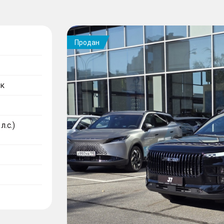
Продан
к
л.с.)