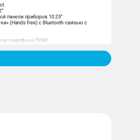
ct
’’
й панели приборов 10.25’’
и» (Hands free) с Bluetooth-связью с
для смартфона (50W)
ие Apple CarPlay и Android Auto
евые литые диски
я подсветка
новного света
тодиодные ходовые огни
фонари