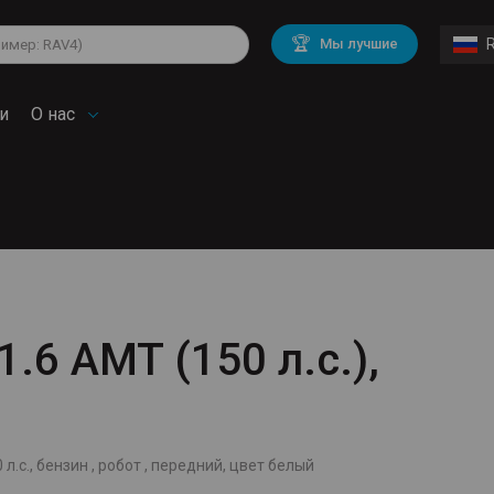
lkswagen
Mitsubishi
BMW
🏆
Мы лучшие
di
Chevrolet
Mercedes Benz
troen
Mini
и
О нас
1.6 AMT (150 л.с.),
 л.с., бензин , робот , передний, цвет белый