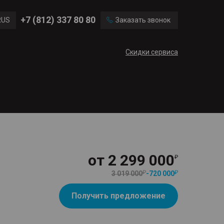
Ford
Land Rover
+7 (812) 337 80 80
RUS
Заказать звонок
Volvo
Cadillac
ENG
Скидки сервиса
CN
от
2 299 000
3 019 000
-
720 000
Получить предложение