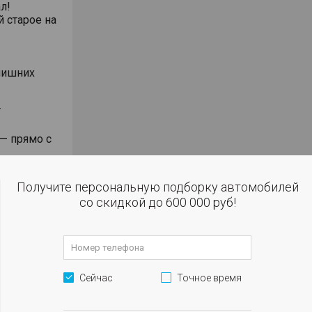
л!
 старое на
лишних
Т
 — прямо с
ез визитов
Получите персональную подборку автомобилей
овских
со скидкой до 600 000 руб!
обно
ащите
активируй
Сейчас
Точное время
чи