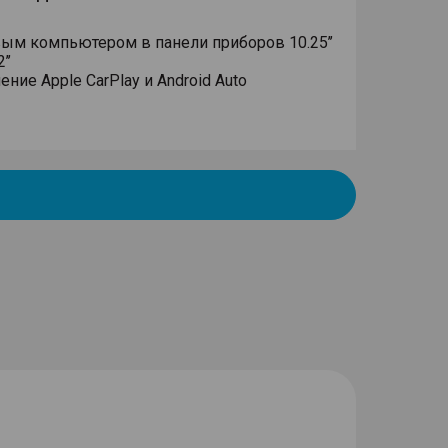
вым компьютером в панели приборов 10.25’’
’’
ие Apple CarPlay и Android Auto
и" (Hands free) с Bluetooth-связью с
ия
ль рулевого управления
ный тормоз с функцией AutoHold
ы (HDC)
рте в гору (HAC)
запуск двигателя кнопкой (ключ в кармане)
дистанционным управлением