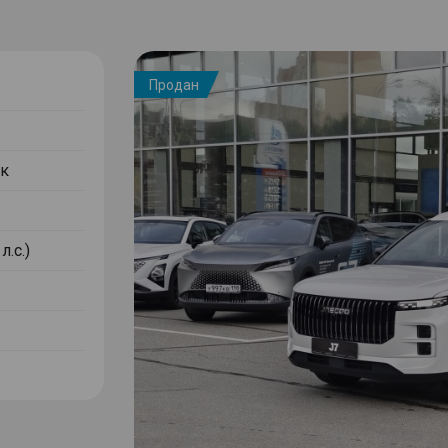
Продан
к
л.с.)