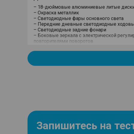
– 18-дюймовые алюминиевые литые диск
– Окраска металлик
– Светодиодные фары основного света
– Передние дневные светодиодные ходовы
– Светодиодные задние фонари
– Боковые зеркала с электрической регули
повторителями поворотов
– Электропривод складывания зеркал
Безопасность
– Функция автоматического включения фар 
света)
– Система распределения тормозного усили
– Механическая блокировка замков задних
детьми (детский замок)
– Эра Глонасс
– Задние датчики парковки
Запишитесь на тес
– Система мониторинга давления и темпера
– Система стабилизации курсовой устойчиво