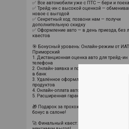
✅ Все автомобили уже с ПТС — бери и поеха
✅ Трейд-ин с высокой оценкой — обменивай
новое с выгодой
✅ Секретный ход: позвони нам — получи
дополнительную скидку
✅ Оформление авто — в день приезда, без 
квестов
🎯 Бонусный уровень: Онлайн-режим от ИА
Приморский
1. Дистанционная оценка авто для трейд-ин
телефона
2. Онлайн-заявка и подписание кредита — б
в банк
3. Удалённое оформление страховки и банк
продуктов
4. Онлайн-оплата автомобиля — быстро и уд
5. Расширенная гарантия на авто — +100 к з
🎁 Подарок за прохождение тест-драйва — 
бонус в салоне!
🚀 Финальный квест: Свяжись с нами и полу
максимум выгод!