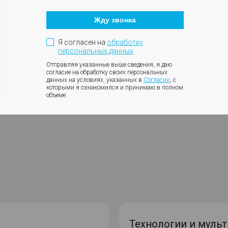
Кнопка
нальные
закрытия
Жду звонка
модального
окна
Я согласен на
обработку
ик в игре
персональных данных
Отправляя указанные выше сведения, я даю
. Открой
согласие на обработку своих персональных
данных на условиях, указанных в
Согласии
, с
которыми я ознакомился и принимаю в полном
объеме.
Технологии и муль