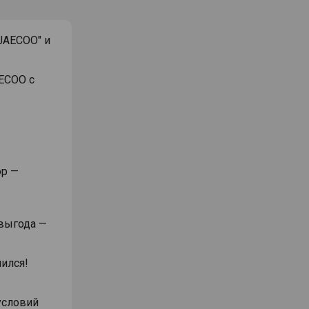
 JAECOO" и
AECOO с
ор —
 выгода —
лился!
условий