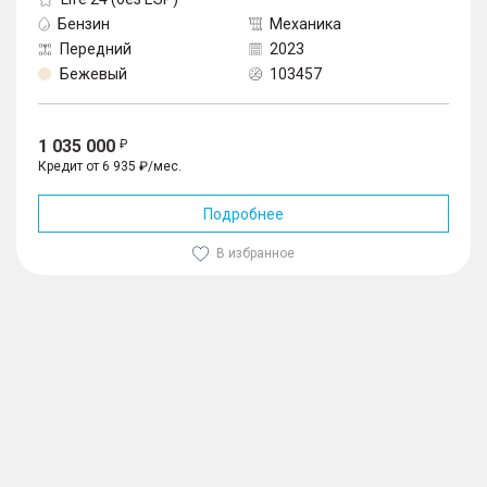
Бензин
Механика
Передний
2023
Бежевый
103457
1 035 000
Кредит от 6 935 ₽/мес.
Подробнее
В избранное
1
/
10