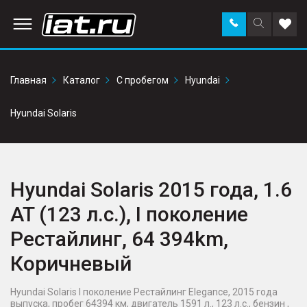
Заказать
Поиск
Доба
звонок
по
в
сайту
избр
Главная
Каталог
С пробегом
Hyundai
Hyundai Solaris
Hyundai Solaris 2015 года, 1.6
AT (123 л.с.), I поколение
Рестайлинг, 64 394km,
Коричневый
Hyundai Solaris I поколение Рестайлинг Elegance, 2015 года
выпуска, пробег 64394 км, двигатель 1591 л., 123 л.с., бензин ,