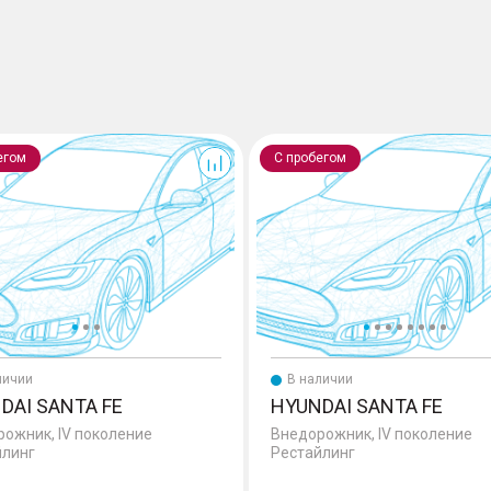
Santa Fe
егом
С пробегом
личии
В наличии
DAI SANTA FE
HYUNDAI SANTA FE
ожник, IV поколение
Внедорожник, IV поколение
йлинг
Рестайлинг