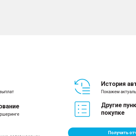
История ав
 выплат
Покажем актуаль
Другие пун
ование
покупке
аршеринге
Получить от