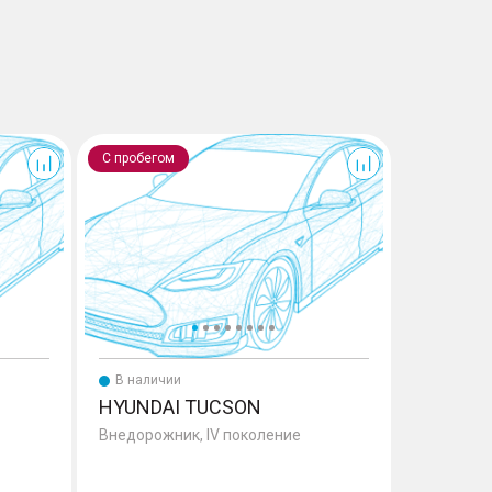
Tucson
Creta
С пробегом
С пробего
В наличии
В налич
HYUNDAI TUCSON
HYUNDA
Внедорожник, IV поколение
Внедорожн