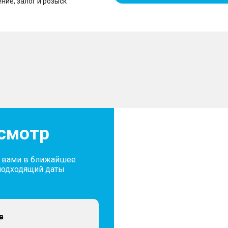
ние, залог и розыск
осмотр
с вами в ближайшее
подходящий даты
в