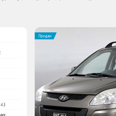
Продан
2
с.)
bag-