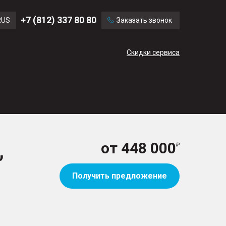
Ford
Land Rover
+7 (812) 337 80 80
RUS
Заказать звонок
Chevrolet
Cadillac
ENG
Скидки сервиса
CN
,
от
448 000
Получить предложение