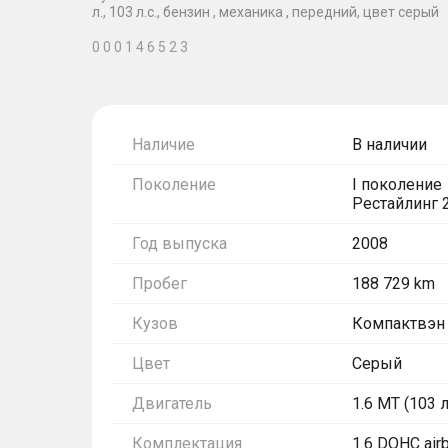
л., 103 л.с., бензин , механика , передний, цвет серый
0 0 0 1 4 6 5 2 3
Наличие
В наличии
Поколение
I поколение
Рестайлинг 
Год выпуска
2008
Пробег
188 729 km
Кузов
Компактвэн
Цвет
Серый
Двигатель
1.6 MT (103 л.
Комплектация
1.6 DOHC air