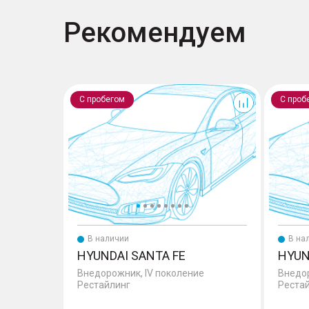
Рекомендуем
Santa Fe
Santa Fe
С пробегом
С проб
В наличии
В на
HYUNDAI SANTA FE
HYUN
Внедорожник, IV поколение
Внедор
Рестайлинг
Реста