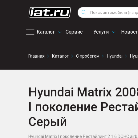
Мотоциклы
Vo
Снегоходы
Поиск
Au
Квадроциклы
Ci
Каталог
Сервис
Услуги
Новост
Онлайн запись на
Главная
Каталог
С пробегом
Hyundai
Hyu
сервис
Hyundai Matrix 2008
I поколение Реста
Серый
Hyundai Matrix I поколение Рестайлинг 2 1.6 DOHC air