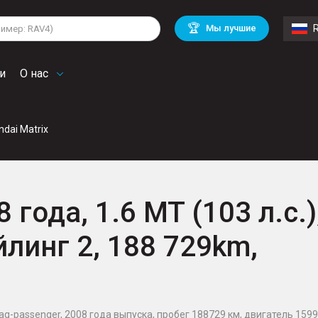
lkswagen
Mitsubishi
BMW
🏆
Мы лучшие
di
Mercedes Benz
Volvo
troen
Mini
и
О нас
ndai Matrix
 года, 1.6 MT (103 л.с.)
йлинг 2, 188 729km,
bag-passenger, 2008 года выпуска, пробег 188729 км, двигатель 1599