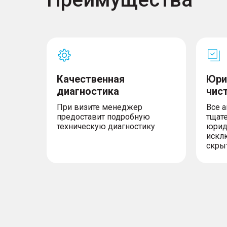
Качественная
Юри
диагностика
чис
При визите менеджер
Все 
предоставит подробную
тщат
техническую диагностику
юрид
искл
скры