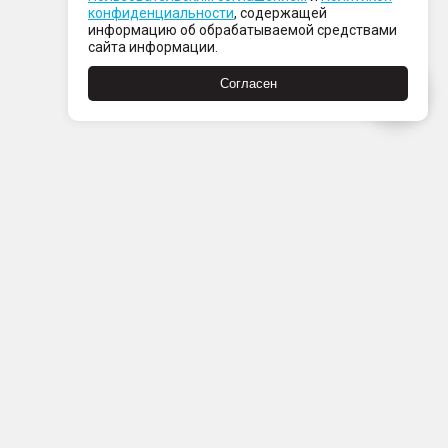
конфиденциальности
, содержащей
информацию об обрабатываемой средствами
сайта информации.
Согласен
Пн-Пт с 08:00 до 21:00
Сб-Вс с 09:00 до 21:00
+7 (812) 337 80 80
Заказать звонок
Скачать
Скачать
в
в
App
Google