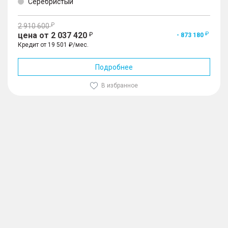
Серебристый
2 910 600
цена от 2 037 420
- 873 180
Кредит от 19 501 ₽/мес.
Подробнее
В избранное
1
/
10