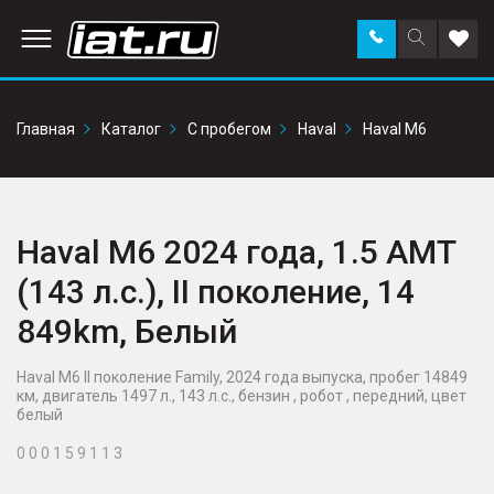
Заказать
Поиск
Доба
звонок
по
в
сайту
избр
Главная
Каталог
С пробегом
Haval
Haval M6
Haval M6 2024 года, 1.5 AMT
(143 л.с.), II поколение, 14
849km, Белый
Haval M6 II поколение Family, 2024 года выпуска, пробег 14849
км, двигатель 1497 л., 143 л.с., бензин , робот , передний, цвет
белый
0 0 0 1 5 9 1 1 3