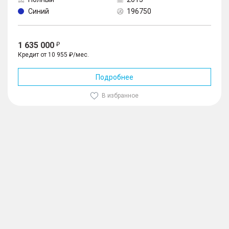
Синий
196750
1 635 000
Кредит от 10 955 ₽/мес.
Подробнее
В избранное
1
/
10