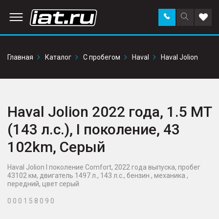
Заказать
Поиск
Доба
звонок
по
в
сайту
избр
Главная
Каталог
С пробегом
Haval
Haval Jolion
Haval Jolion 2022 года, 1.5 MT
(143 л.с.), I поколение, 43
102km, Серый
Haval Jolion I поколение Comfort, 2022 года выпуска, пробег
43102 км, двигатель 1497 л., 143 л.с., бензин , механика ,
передний, цвет серый
0 0 0 1 5 8 0 9 0