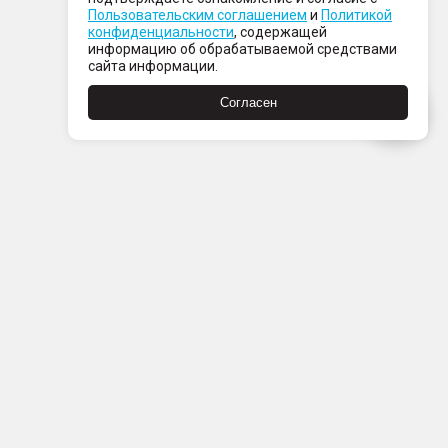
Пользовательским соглашением
и
Политикой
конфиденциальности
, содержащей
информацию об обрабатываемой средствами
сайта информации.
Согласен
Пн-Пт с 08:00 до 21:00
Сб-Вс с 09:00 до 21:00
+7 (812) 337 80 80
Заказать звонок
Скачать
Скачать
в
в