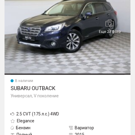
Еще 23 фото
В наличии
SUBARU OUTBACK
Универсал, V поколение
2.5 CVT (175 л.с.) 4WD
Elegance
Бензин
Вариатор
Полный
2015