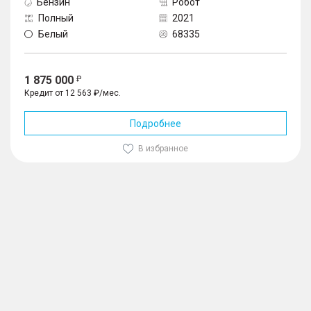
Бензин
Робот
Полный
2021
Белый
68335
1 875 000
Кредит от 12 563 ₽/мес.
Подробнее
В избранное
1
/
10