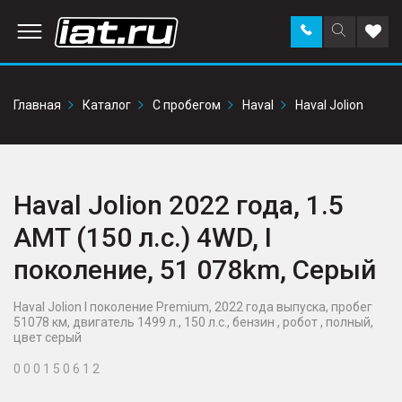
Заказать
Поиск
Доба
звонок
по
в
сайту
избр
Главная
Каталог
С пробегом
Haval
Haval Jolion
Haval Jolion 2022 года, 1.5
AMT (150 л.с.) 4WD, I
поколение, 51 078km, Серый
Haval Jolion I поколение Premium, 2022 года выпуска, пробег
51078 км, двигатель 1499 л., 150 л.с., бензин , робот , полный,
цвет серый
0 0 0 1 5 0 6 1 2