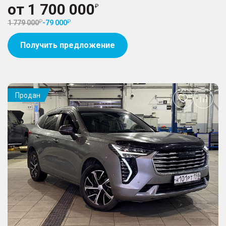
от
1 700 000
1 779 000
-
79 000
Получить предложение
Продан
Добавить
в
избранное